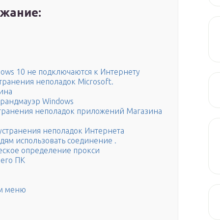
жание:
dows 10 не подключаются к Интернету
транения неполадок Microsoft.
ина
брандмауэр Windows
устранения неполадок приложений Магазина
 устранения неполадок Интернета
дям использовать соединение .
еское определение прокси
шего ПК
м меню