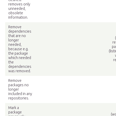
removes only
unneeded,
obsolete
information.
Remove
dependencies
that are no
longer
re
needed,
pa
because e.g.
(lis
the package
which needed
r
the
dependencies
was removed.
Remove
packages no
longer
included in any
repositories.
Mark a
package
(w