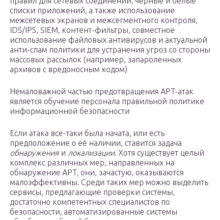
правил для сетевых соединений, черные и белые
списки приложений, а также использование
межсетевых экранов и межсегментного контроля,
IDS/IPS, SIEM, контент-фильтры, совместное
использование файловых антивирусов и актуальной
анти-спам политики для устранения угроз со стороны
массовых рассылок (например, запароленных
архивов с вредоносным кодом)
Немаловажной частью предотвращения APT-атак
является обучение персонала правильной политике
информационной безопасности
Если атака все-таки была начата, или есть
предположение о её наличии, ставится задача
обнаружения
и
локализации
. Хотя существует целый
комплекс различных мер, направленных на
обнаружение APT, они, зачастую, оказываются
малоэффективны. Среди таких мер можно выделить
сервисы, предлагающие проверки системы,
достаточно компетентных специалистов по
безопасности, автоматизированные системы