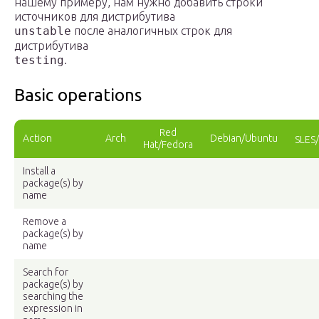
нашему примеру, нам нужно добавить строки
источников для дистрибутива
unstable
после аналогичных строк для
дистрибутива
testing
.
Basic operations
Red
Action
Arch
Debian/Ubuntu
SLES/
Hat/Fedora
Install a
package(s) by
name
Remove a
package(s) by
name
Search for
package(s) by
searching the
expression in