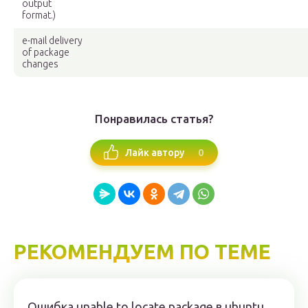
output
format.)
e-mail delivery
of package
changes
Понравилась статья?
0
Лайк автору
РЕКОМЕНДУЕМ ПО ТЕМЕ
Ошибка unable to locate package в ubuntu