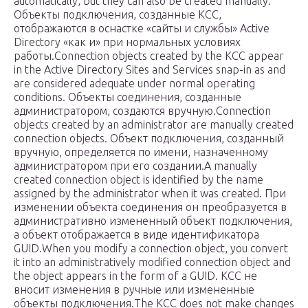
automatically, but they can also be created manually.
Объекты подключения, созданные КСС,
отображаются в оснастке «сайты и службы» Active
Directory «как и» при нормальных условиях
работы.Connection objects created by the KCC appear
in the Active Directory Sites and Services snap-in as and
are considered adequate under normal operating
conditions. Объекты соединения, созданные
администратором, создаются вручную.Connection
objects created by an administrator are manually created
connection objects. Объект подключения, созданный
вручную, определяется по имени, назначенному
администратором при его создании.A manually
created connection object is identified by the name
assigned by the administrator when it was created. При
изменении объекта соединения он преобразуется в
административно измененный объект подключения,
а объект отображается в виде идентификатора
GUID.When you modify a connection object, you convert
it into an administratively modified connection object and
the object appears in the form of a GUID. KCC не
вносит изменения в ручные или измененные
объекты подключения.The KCC does not make changes