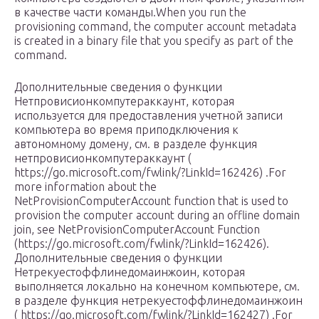
в качестве части команды.When you run the
provisioning command, the computer account metadata
is created in a binary file that you specify as part of the
command.
Дополнительные сведения о функции
Нетпровисионкомпутераккаунт, которая
используется для предоставления учетной записи
компьютера во время приподключения к
автономному домену, см. в разделе функция
нетпровисионкомпутераккаунт (
https://go.microsoft.com/fwlink/?LinkId=162426) .For
more information about the
NetProvisionComputerAccount function that is used to
provision the computer account during an offline domain
join, see NetProvisionComputerAccount Function
(https://go.microsoft.com/fwlink/?LinkId=162426).
Дополнительные сведения о функции
Нетрекуестоффлинедомаинжоин, которая
выполняется локально на конечном компьютере, см.
в разделе функция нетрекуестоффлинедомаинжоин
( https://go.microsoft.com/fwlink/?LinkId=162427) .For