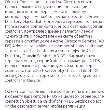
Объект Connection — это Active Directory объект,
представляющий подключение репликации с
исходного контроллера домена к целевому
контроллеру домена.A connection object is an Active
Directory object that represents a replication connection
from a source domain controller to a destination domain
controller. Контроллер домена является членом
одного сайта и представлен на сайте объектом
сервера в службах домен Active Directory Services (AD
DS).A domain controller is a member of a single site and
is represented in the site by a server object in Active
Directory Domain Services (AD DS). Каждый объект
сервера имеет дочерний объект параметров NTDS,
представляющий реплицируемый контроллер
домена на сайте.Each server object has a child NTDS
Settings object that represents the replicating domain
controller in the site.
Объект Connection является дочерним по отношению
к объекту параметров NTDS на целевом сервере.The
connection object is a child of the NTDS Settings object
on the destination server. Чтобы репликация