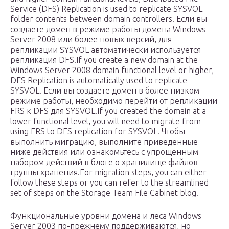
Service (DFS) Replication is used to replicate SYSVOL
folder contents between domain controllers. Если вы
создаете домен в режиме работы домена Windows
Server 2008 или более новых версий, для
репликации SYSVOL автоматически используется
репликация DFS.If you create a new domain at the
Windows Server 2008 domain functional level or higher,
DFS Replication is automatically used to replicate
SYSVOL. Если вы создаете домен в более низком
режиме работы, необходимо перейти от репликации
FRS к DFS для SYSVOL.If you created the domain at a
lower functional level, you will need to migrate from
using FRS to DFS replication for SYSVOL. Чтобы
выполнить миграцию, выполните приведенные
ниже действия или ознакомьтесь с упрощенным
набором действий в блоге о хранилище файлов
группы хранения.For migration steps, you can either
follow these steps or you can refer to the streamlined
set of steps on the Storage Team File Cabinet blog.
Функциональные уровни домена и леса Windows
Server 2003 по-прежнему поддерживаются, но