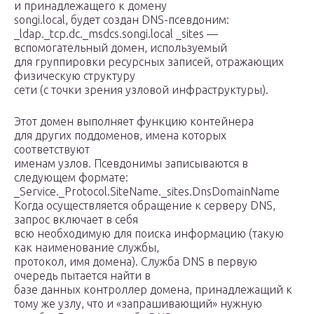
и принадлежащего к домену
songi.local, будет создан DNS-псевдоним:
_ldap._tcp.dc._msdcs.songi.local _sites —
вспомогательный домен, используемый
для группировки ресурсных записей, отражающих
физическую структуру
сети (с точки зрения узловой инфраструктуры).
Этот домен выполняет функцию контейнера
для других поддоменов, имена которых
соответствуют
именам узлов. Псевдонимы записываются в
следующем формате:
_Service._Protocol.SiteName._sites.DnsDomainName
Когда осуществляется обращение к серверу DNS,
запрос включает в себя
всю необходимую для поиска информацию (такую
как наименование службы,
протокол, имя домена). Служба DNS в первую
очередь пытается найти в
базе данных контроллер домена, принадлежащий к
тому же узлу, что и «запрашивающий» нужную