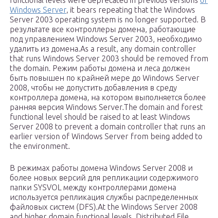
functional levels were deprecated in previous versions
of
Windows Server
, it bears repeating that the Windows
Server 2003 operating system is no longer supported. В
результате все контроллеры домена, работающие
под управлением Windows Server 2003, необходимо
удалить из домена.As a result, any domain controller
that runs Windows Server 2003 should be removed from
the domain. Режим работы домена и леса должен
быть повышен по крайней мере до Windows Server
2008, чтобы не допустить добавления в среду
контроллера домена, на котором выполняется более
ранняя версия Windows Server.The domain and forest
functional level should be raised to at least Windows
Server 2008 to prevent a domain controller that runs an
earlier version of Windows Server from being added to
the environment.
В режимах работы домена Windows Server 2008 и
более новых версий для репликации содержимого
папки SYSVOL между контроллерами домена
используется репликация службы распределенных
файловых систем (DFS).At the Windows Server 2008
and higher domain functional levels, Distributed File