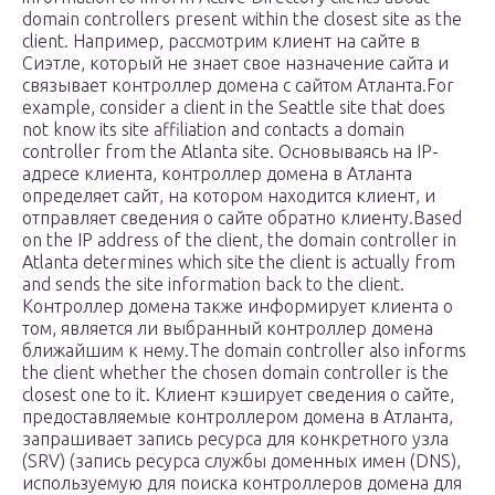
domain controllers present within the closest site as the
client. Например, рассмотрим клиент на сайте в
Сиэтле, который не знает свое назначение сайта и
связывает контроллер домена с сайтом Атланта.For
example, consider a client in the Seattle site that does
not know its site affiliation and contacts a domain
controller from the Atlanta site. Основываясь на IP-
адресе клиента, контроллер домена в Атланта
определяет сайт, на котором находится клиент, и
отправляет сведения о сайте обратно клиенту.Based
on the IP address of the client, the domain controller in
Atlanta determines which site the client is actually from
and sends the site information back to the client.
Контроллер домена также информирует клиента о
том, является ли выбранный контроллер домена
ближайшим к нему.The domain controller also informs
the client whether the chosen domain controller is the
closest one to it. Клиент кэширует сведения о сайте,
предоставляемые контроллером домена в Атланта,
запрашивает запись ресурса для конкретного узла
(SRV) (запись ресурса службы доменных имен (DNS),
используемую для поиска контроллеров домена для