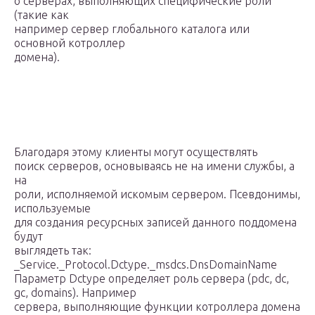
о серверах, выполняющих специфические роли
(такие как
например сервер глобального каталога или
основной котроллер
домена).
Благодаря этому клиенты могут осуществлять
поиск серверов, основываясь не на имени службы, а
на
роли, исполняемой искомым сервером. Псевдонимы,
используемые
для создания ресурсных записей данного поддомена
будут
выглядеть так:
_Service._Protocol.Dctype._msdcs.DnsDomainName
Параметр Dctype определяет роль сервера (pdc, dc,
gc, domains). Например
сервера, выполняющие функции котроллера домена