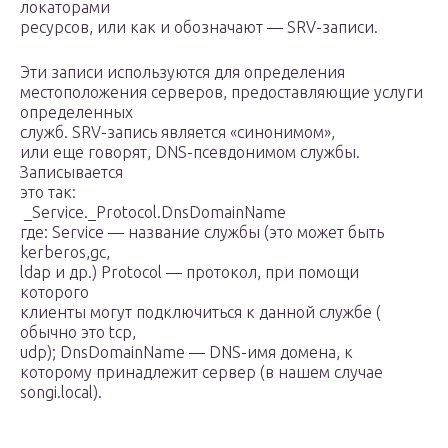
локаторами
ресурсов, или как и обозначают — SRV-записи.
Эти записи используются для определения
местоположения серверов, предоставляющие услуги
определенных
служб. SRV-запись является «синонимом»,
или еще говорят, DNS-псевдонимом службы.
Записывается
это так:
_Service._Protocol.DnsDomainName
где: Service — название службы (это может быть
kerberos,gc,
ldap и др.) Protocol — протокол, при помощи
которого
клиенты могут подключиться к данной службе (
обычно это tcp,
udp); DnsDomainName — DNS-имя домена, к
которому принадлежит сервер (в нашем случае
songi.local).