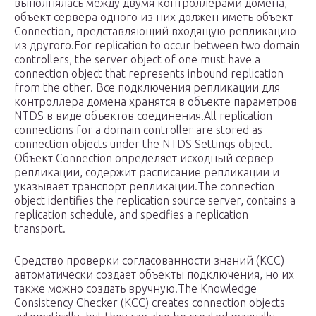
выполнялась между двумя контроллерами домена,
объект сервера одного из них должен иметь объект
Connection, представляющий входящую репликацию
из другого.For replication to occur between two domain
controllers, the server object of one must have a
connection object that represents inbound replication
from the other. Все подключения репликации для
контроллера домена хранятся в объекте параметров
NTDS в виде объектов соединения.All replication
connections for a domain controller are stored as
connection objects under the NTDS Settings object.
Объект Connection определяет исходный сервер
репликации, содержит расписание репликации и
указывает транспорт репликации.The connection
object identifies the replication source server, contains a
replication schedule, and specifies a replication
transport.
Средство проверки согласованности знаний (KCC)
автоматически создает объекты подключения, но их
также можно создать вручную.The Knowledge
Consistency Checker (KCC) creates connection objects