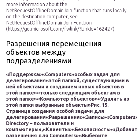
more information about the
NetRequestOfflineDomainJoin function that runs locally
on the destination computer, see
NetRequestOfflineDomainJoin Function
(https://go.microsoft.com/fwlink/?LinkId=162427).
Разрешения перемещения
объектов между
подразделениями
«Поддержка»
«Computers»
особых задач для
делегирования
«этой папкой, существующими в
ней объектами и созданием новых объектов в
этой папке»
«только следующим объектам в
этой папке»
«Компьютер объектов»
«Удалить из
этой папки выбранные объекты»
Рис. 15.
Страница создания особой задачи для
делегирования
«Разрешения»
«Запись»
«Computers
Directory – пользователи и
компьютеры»,
«Клиенты»
«Безопасность»
«Добави
разрешения для Computers»
«Выберите