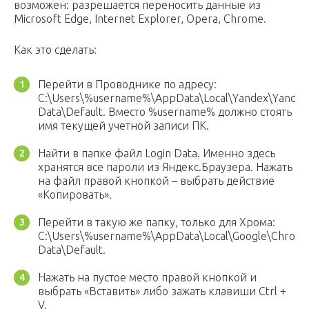
возможен: разрешается переносить данные из
Microsoft Edge, Internet Explorer, Opera, Chrome.
Как это сделать:
Перейти в Проводнике по адресу:
C:\Users\%username%\AppData\Local\Yandex\Yande
Data\Default. Вместо %username% должно стоять
имя текущей учетной записи ПК.
Найти в папке файл Login Data. Именно здесь
хранятся все пароли из Яндекс.Браузера. Нажать
на файл правой кнопкой – выбрать действие
«Копировать».
Перейти в такую же папку, только для Хрома:
C:\Users\%username%\AppData\Local\Google\Chrom
Data\Default.
Нажать на пустое место правой кнопкой и
выбрать «Вставить» либо зажать клавиши Ctrl +
V.