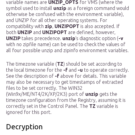
variable names are
UNZIP_OPTS
for VMS (where the
symbol used to install
unzip
as a foreign command would
otherwise be confused with the environment variable),
and UNZIP for all other operating systems. For
compatibility with
zip
,
UNZIPOPT
is also accepted. If
both
UNZIP
and
UNZIPOPT
are defined, however,
UNZIP
takes precedence.
unzip
‘s diagnostic option (
-v
with no zipfile name) can be used to check the values of
all four possible unzip and zipinfo environment variables.
The timezone variable (
TZ
) should be set according to
the local timezone for the
-f
and
-u
to operate correctly.
See the description of
-f
above for details. This variable
may also be necessary to get timestamps of extracted
files to be set correctly. The WIN32
(Win9x/ME/NT4/2K/XP/2K3) port of
unzip
gets the
timezone configuration from the Registry, assuming it is
correctly set in the Control Panel. The
TZ
variable is
ignored for this port.
Decryption