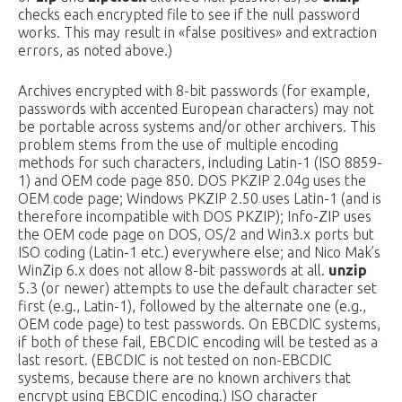
checks each encrypted file to see if the null password
works. This may result in «false positives» and extraction
errors, as noted above.)
Archives encrypted with 8-bit passwords (for example,
passwords with accented European characters) may not
be portable across systems and/or other archivers. This
problem stems from the use of multiple encoding
methods for such characters, including Latin-1 (ISO 8859-
1) and OEM code page 850. DOS PKZIP 2.04g uses the
OEM code page; Windows PKZIP 2.50 uses Latin-1 (and is
therefore incompatible with DOS PKZIP); Info-ZIP uses
the OEM code page on DOS, OS/2 and Win3.x ports but
ISO coding (Latin-1 etc.) everywhere else; and Nico Mak’s
WinZip 6.x does not allow 8-bit passwords at all.
unzip
5.3 (or newer) attempts to use the default character set
first (e.g., Latin-1), followed by the alternate one (e.g.,
OEM code page) to test passwords. On EBCDIC systems,
if both of these fail, EBCDIC encoding will be tested as a
last resort. (EBCDIC is not tested on non-EBCDIC
systems, because there are no known archivers that
encrypt using EBCDIC encoding.) ISO character