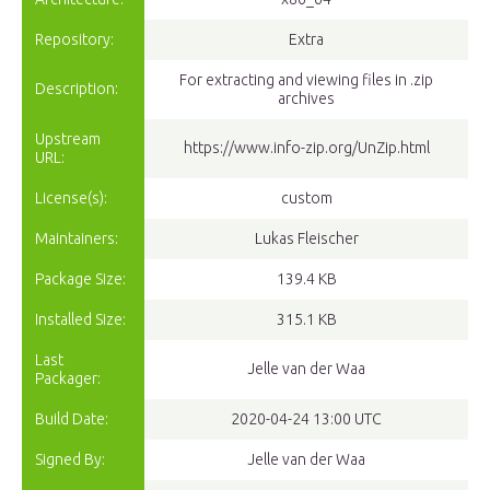
Repository:
Extra
For extracting and viewing files in .zip
Description:
archives
Upstream
https://www.info-zip.org/UnZip.html
URL:
License(s):
custom
Maintainers:
Lukas Fleischer
Package Size:
139.4 KB
Installed Size:
315.1 KB
Last
Jelle van der Waa
Packager:
Build Date:
2020-04-24 13:00 UTC
Signed By:
Jelle van der Waa