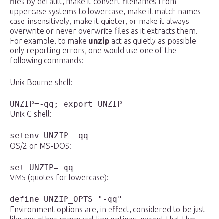
files by default, make it convert filenames from
uppercase systems to lowercase, make it match names
case-insensitively, make it quieter, or make it always
overwrite or never overwrite files as it extracts them.
For example, to make
unzip
act as quietly as possible,
only reporting errors, one would use one of the
following commands:
Unix Bourne shell:
UNZIP=-qq; export UNZIP
Unix C shell:
setenv UNZIP -qq
OS/2 or MS-DOS:
set UNZIP=-qq
VMS (quotes for lowercase):
define UNZIP_OPTS "-qq"
Environment options are, in effect, considered to be just