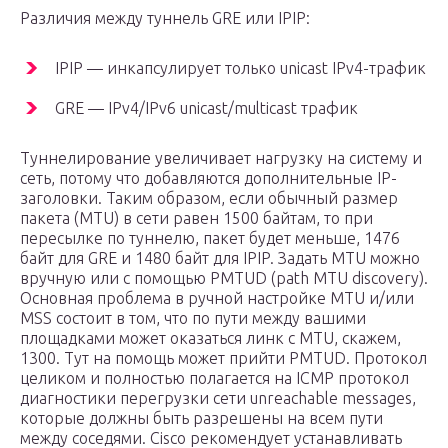
Различия между туннель GRE или IPIP:
IPIP — инкапсулирует только unicast IPv4-трафик
GRE — IPv4/IPv6 unicast/multicast трафик
Туннелирование увеличивает нагрузку на систему и
сеть, потому что добавляются дополнительные IP-
заголовки. Таким образом, если обычный размер
пакета (MTU) в сети равен 1500 байтам, то при
пересылке по туннелю, пакет будет меньше, 1476
байт для GRE и 1480 байт для IPIP. Задать MTU можно
вручную или с помощью PMTUD (path MTU discovery).
Основная проблема в ручной настройке MTU и/или
MSS состоит в том, что по пути между вашими
площадками может оказаться линк с MTU, скажем,
1300. Тут на помощь может прийти PMTUD. Протокол
целиком и полностью полагается на ICMP протокол
диагностики перегрузки сети unreachable messages,
которые должны быть разрешены на всем пути
между соседями. Cisco рекомендует устанавливать