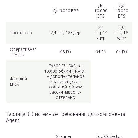
До
До
До 6.000 EPS
10.000
15.000
EPS
EPS
2,6
3,0
Процессор
2,4 ГГц, 12 ядер
ГГц, 14
ГГц, 16
ядер
ядер
Оперативная
48 Гб
64 Гб
64 Гб
память
2х600 Гб, SAS, от
10.000 об/мин, RAID1
+ дополнительное
Жесткий
хранилище для
диск
событий, объем
рассчитывается
отдельно
Таблица 3. Системные требования для компонента
Agent
Scanner
Log Collector