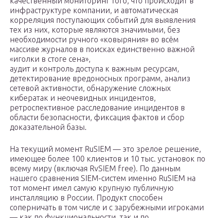
качественный мониторинг того, что происходит в
инфраструктуре компании, и автоматическая
корреляция поступающих событий для выявления
тех из них, которые являются значимыми, без
необходимости ручного «ковыряния» во всём
массиве журналов в поисках единственно важной
«иголки в стоге сена»,
аудит и контроль доступа к важным ресурсам,
детектирование вредоносных программ, анализ
сетевой активности, обнаружение сложных
кибератак и неочевидных инцидентов,
ретроспективное расследование инцидентов в
области безопасности, фиксация фактов и сбор
доказательной базы.
На текущий момент RuSIEM — это зрелое решение,
имеющее более 100 клиентов и 10 тыс. установок по
всему миру (включая RvSIEM free). По данным
нашего сравнения SIEM-систем именно RuSIEM на
тот момент имел самую крупную публичную
инсталляцию в России. Продукт способен
соперничать в том числе и с зарубежными игроками
— как по функциональности, так и по