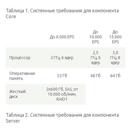
Таблица 1. Системные требования для компонента
Core
До
До
До 6.000 EPS
10.000
15.000
EPS
EPS
2,5
3,0
Процессор
2 ГГц, 6 ядер
ГГц, 6
ГГц, 8
ядер
ядер
Оперативная
32 Гб
48 Гб
64 Гб
память
2х600 Гб, SAS, от
Жесткий
10.000 об/мин,
диск
RAID1
Таблица 2. Системные требования для компонента
Server