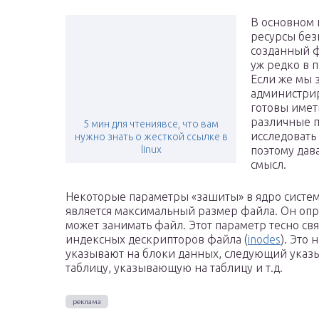
В основном п
ресурсы без
созданный ф
уж редко в 
Если же мы 
администрир
готовы имет
различные п
5 мин для чтениявсе, что вам
исследовать
нужно знать о жесткой ссылке в
linux
поэтому дав
смысл.
Некоторые параметры «зашиты» в ядро систем
является максимальный размер файла. Он опр
может занимать файл. Этот параметр тесно св
индексных дескрипторов файла (
inodes
). Это
указывают на блоки данных, следующий указы
таблицу, указывающую на таблицу и т.д.