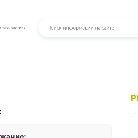
о технологиях
Р
x
жание: