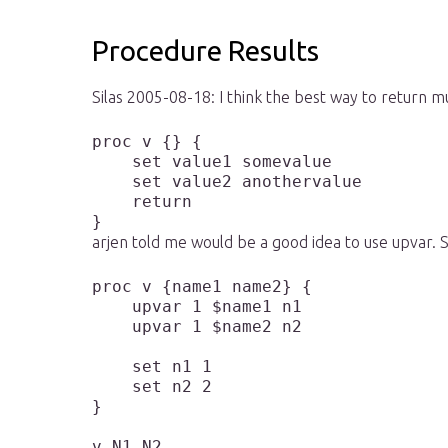
Procedure Results
Silas 2005-08-18: I think the best way to return mul
proc v {} {

    set value1 somevalue

    set value2 anothervalue

    return 

}
arjen told me would be a good idea to use upvar. Se
proc v {name1 name2} {

    upvar 1 $name1 n1

    upvar 1 $name2 n2

    set n1 1

    set n2 2

}

v N1 N2
