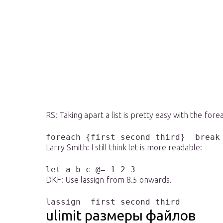
RS: Taking apart a list is pretty easy with the for
foreach {first second third}  break
Larry Smith: I still think let is more readable:
let a b c @= 1 2 3
DKF: Use lassign from 8.5 onwards.
lassign  first second third
ulimit размеры файлов