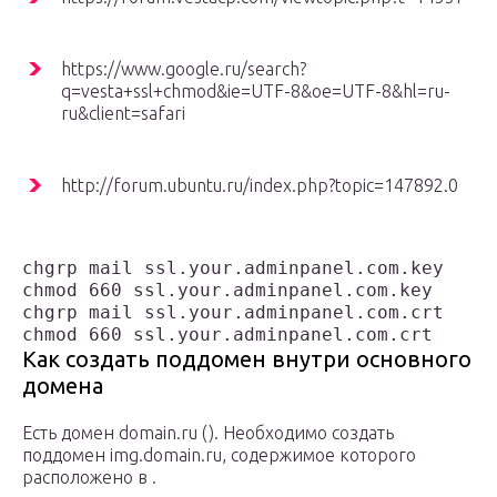
https://www.google.ru/search?
q=vesta+ssl+chmod&ie=UTF-8&oe=UTF-8&hl=ru-
ru&client=safari
http://forum.ubuntu.ru/index.php?topic=147892.0
chgrp mail ssl.your.adminpanel.com.key

chmod 660 ssl.your.adminpanel.com.key

chgrp mail ssl.your.adminpanel.com.crt

chmod 660 ssl.your.adminpanel.com.crt
Как создать поддомен внутри основного
домена
Есть домен domain.ru (). Необходимо создать
поддомен img.domain.ru, содержимое которого
расположено в .