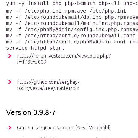
yum -y install php php-bcmath php-cli php-
mv -f /etc/php.ini.rpmsave /etc/php.ini

mv -f /etc/roundcubemail/db.inc.php.rpmsave
mv -f /etc/roundcubemail/main.inc.php.rpmsa
mv -f /etc/phpMyAdmin/config.inc.php.rpmsav
mv -f /etc/httpd/conf.d/roundcubemail.conf.
mv -f /etc/httpd/conf.d/phpMyAdmin.conf.rpm
service httpd start
https://forum.vestacp.com/viewtopic.php?
f=17&t=5009
https://github.com/serghey-
rodin/vesta/tree/master/bin
Version 0.9.8-7
German language support (Nevil Verdoold)