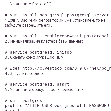
1 . Установите PostgreSQL
# yum install postgresql postgresql-server
* Если у Вас Реми репозиторий уже установлен, то не
забудьте разрешить его .
# yum install --enablerepo=remi postgresql
2 . Инициализация кластера базы данных
# service postgresql initdb
3 . Скачать конфигурацию HBA
# wget http://c.vestacp.com/0.9.8/rhel/pg_
4 . Запустите сервер
# service postgresql start
5 . Установите оракул пароль пользователя
# su - postgres

psql -c "ALTER USER postgres WITH PASSWORD 
# exit