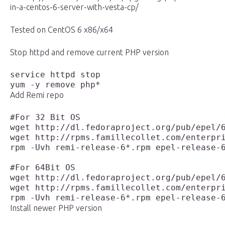
in-a-centos-6-server-with-vesta-cp/
Tested on CentOS 6 x86/x64
Stop httpd and remove current PHP version
service httpd stop

yum -y remove php*
Add Remi repo
#For 32 Bit OS

wget http://dl.fedoraproject.org/pub/epel/6
wget http://rpms.famillecollet.com/enterpri
rpm -Uvh remi-release-6*.rpm epel-release-6
#For 64Bit OS

wget http://dl.fedoraproject.org/pub/epel/6
wget http://rpms.famillecollet.com/enterpri
rpm -Uvh remi-release-6*.rpm epel-release-
Install newer PHP version