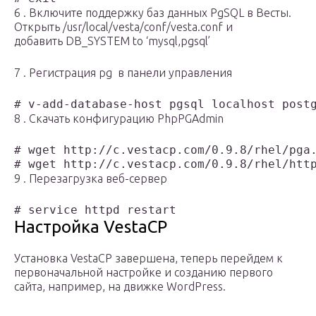
6 . Включите поддержку баз данных PgSQL в Весты.
Открыть /usr/local/vesta/conf/vesta.conf и
добавить DB_SYSTEM to ‘mysql,pgsql’
7 . Регистрация pg в панели управления
# v-add-database-host pgsql localhost post
8 . Скачать конфигурацию PhpPGAdmin
# wget http://c.vestacp.com/0.9.8/rhel/pga.
# wget http://c.vestacp.com/0.9.8/rhel/htt
9 . Перезагрузка веб-сервер
# service httpd restart
Настройка VestaCP
Установка VestaCP завершена, теперь перейдем к
первоначальной настройке и созданию первого
сайта, например, на движке WordPress.