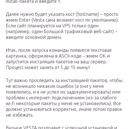
install-пакета и введите Y.
Далее нужно будет указать хост (hostname) – просто
жмем Enter (Vesta сама возьмет хост по умолчанию).
Если сайт планируется на VPS только один
(например, один большой трафиковый веб-сайт) –
введите основной домен.
Итак, после запуска команды появится текстовая
картинка, оформлена в ASCII-коде – жмем ОК и
запустится инсталяция пакетов на ваш сервер.
Процесс может занять от 5 до 15 минут
Тут важно проследить за инсталяцией пакетов, чтобы
не возникало никаких ошибок (а они у меня
появлялись, и я не успел их задокументировать) или
проблем с интернет-подключением (из-за слабого
wi-fi некоторые пакеты у меня не установились). Все
должно установиться корректно, иначе потом правок
не избежать
Вконце VESTA поздравит с успешной установкой и