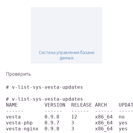
Система управления базами
данных
Проверить
# v-list-sys-vesta-updates

# v-list-sys-vesta-updates

NAME         VERSION  RELEASE ARCH    UPDAT
------       ------   ------  ------  -----
vesta        0.9.8    12      x86_64  no   
vesta-php    0.9.7    3       x86_64  yes  
vesta-nginx  0.9.8    3       x86_64  yes  