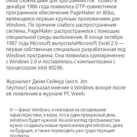
была сложна даже для программистов. Только в
декабре 1986 года появилось DTP-совместимое
программное обеспечение PageMaker от Aldus,
являющееся первым крупным приложением для
Windows. По причине слабого распространения
системы, PageMaker распространялся с помощью
специальной среды выполнения. В конце октября
1987 года Microsoft выпустилаMicrosoft Excel 2.0 —
первая собственная специально разработанная под
Windows программа. Она появилась одновременно
с Windows 2.0 и поставлялась с компьютерами с
процессором Intel 80286.
Журналист Джим Сеймур (англ. Jim
Seymour) высказал мнение о Windows вскоре после
её появления в журнале PC Week:
Я — фанат Windows, и невзирая на сегодняшние
характеристики, я верю, что в один прекрасный день
Windows будет нужной. На мой взгляд, программистам
нужно создавать новые приложения для Windows, даже
на будущее, а также переводить уже существующие
продукты.