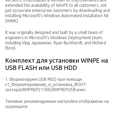
Version 2.0 introduced a number of improvements and
extended the availability of WinPE to all customers, not
just corporate enterprise customers by downloading and
installing Microsoft’s Windows Automated Installation Kit
(WAIK).
It was originally designed and built by a small team of
engineers in Microsoft’s Windows Deployment team,
including Vijay Jayaseelan, Ryan Burkhardt, and Richard
Bond.
Комплект для установки WINPE на
USB FLASH или USB HDD
1. Форматируем USB MSD при помощи
«1_Форматирование_и_установка_BOOT-
сектора\RMPREP21706\RMPREPUSB.exe».
Типовые рекомендуемые настройки отображены на
скриншоте: