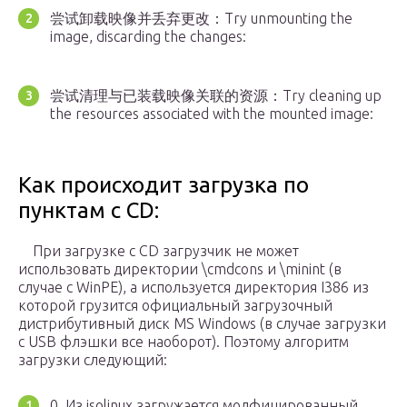
尝试卸载映像并丢弃更改：Try unmounting the
image, discarding the changes:
尝试清理与已装载映像关联的资源：Try cleaning up
the resources associated with the mounted image:
Как происходит загрузка по
пунктам с CD:
При загрузке с CD загрузчик не может
использовать директории \cmdcons и \minint (в
случае с WinPE), а используется директория I386 из
которой грузится официальный загрузочный
дистрибутивный диск MS Windows (в случае загрузки
с USB флэшки все наоборот). Поэтому алгоритм
загрузки следующий:
0. Из isolinux загружается модфицированный