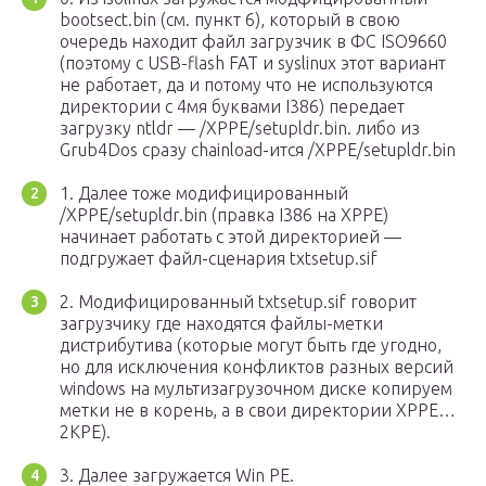
bootsect.bin (см. пункт 6), который в свою
очередь находит файл загрузчик в ФС ISO9660
(поэтому с USB-flash FAT и syslinux этот вариант
не работает, да и потому что не используются
директории с 4мя буквами I386) передает
загрузку ntldr — /XPPE/setupldr.bin. либо из
Grub4Dos сразу chainload-ится /XPPE/setupldr.bin
1. Далее тоже модифицированный
/XPPE/setupldr.bin (правка I386 на XPPE)
начинает работать с этой директорией —
подгружает файл-сценария txtsetup.sif
2. Модифицированный txtsetup.sif говорит
загрузчику где находятся файлы-метки
дистрибутива (которые могут быть где угодно,
но для исключения конфликтов разных версий
windows на мультизагрузочном диске копируем
метки не в корень, а в свои директории XPPE…
2KPE).
3. Далее загружается Win PE.