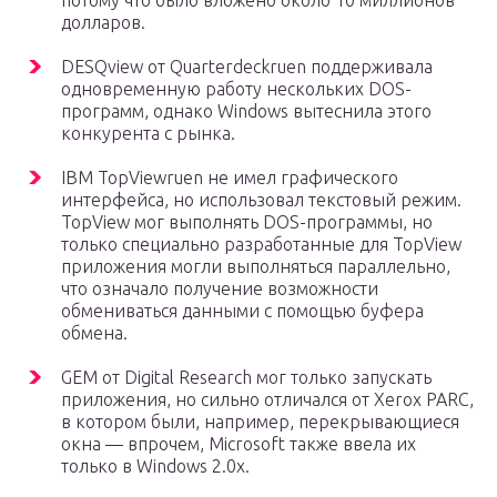
потому что было вложено около 10 миллионов
долларов.
DESQview от Quarterdeckru
en
поддерживала
одновременную работу нескольких DOS-
программ, однако Windows вытеснила этого
конкурента с рынка.
IBM TopViewru
en
не имел графического
интерфейса, но использовал текстовый режим.
TopView мог выполнять DOS-программы, но
только специально разработанные для TopView
приложения могли выполняться параллельно,
что означало получение возможности
обмениваться данными с помощью буфера
обмена.
GEM от Digital Research мог только запускать
приложения, но сильно отличался от Xerox PARC,
в котором были, например, перекрывающиеся
окна — впрочем, Microsoft также ввела их
только в Windows 2.0x.