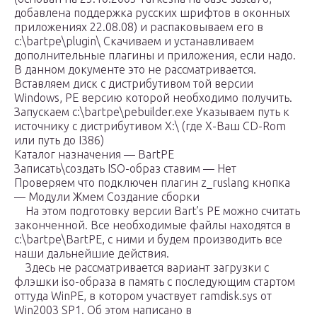
добавлена поддержка русских шрифтов в оконных
приложениях 22.08.08) и распаковываем его в
c:\bartpe\plugin\ Скачиваем и устанавливаем
дополнительные плагины и приложения, если надо.
В данном документе это не рассматривается.
Вставляем диск с дистрибутивом той версии
Windows, PE версию которой необходимо получить.
Запускаем c:\bartpe\pebuilder.exe Указываем путь к
источнику с дистрибутивом X:\ (где X-Ваш CD-Rom
или путь до I386)
Каталог назначения — BartPE
Записать\создать ISO-образ ставим — Нет
Проверяем что подключен плагин z_ruslang кнопка
— Модули Жмем Создание сборки
На этом подготовку версии Bart’s PE можно считать
законченной. Все необходимые файлы находятся в
c:\bartpe\BartPE, с ними и будем производить все
наши дальнейшие действия.
Здесь не рассматривается вариант загрузки c
флэшки iso-образа в память с последующим стартом
оттуда WinPE, в котором участвует ramdisk.sys от
Win2003 SP1. Об этом написано в