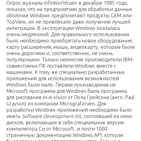
Опрос журнала InfoWorldru
en
в декабре 1985 года,
показал, что на предприятиях для обработки данных
оболочке Windows предпочитают продукты GEM или
TopView, их не привлекало даже получение лучшей
интеграции. В эксплуатации Windows оказалась
очень медленной. Для правильного использования
было необходимо приобретать новое оборудование:
карту расширения, мышь, видеокарту, которые были
очень дорогими и, соответственно, не очень
популярными. Только немногие производители IBM-
совместимых ПК поставляли Windows вместе с
машинами. К тому же специально разработанных
приложений для использования возможностей
Windows было мало. Первая производимая не
Microsoft программа для Windows была программа
для рисования
In-A-Vision
от Пола Грейсона (англ. Paul
Grayson) из компании Micrografxru
en
. Для
разработки Windows-приложений необходимо было
иметь
Software Development Kit
, состоявший из семи
дисков, включающих в себя специальные версии
компилятора Си от Microsoft, и почти 1000-
страничную документацию Windows API, которая