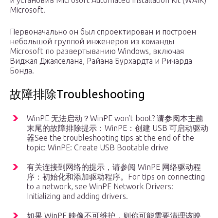
и установив Microsoft Automated Installation Kit (WAIK)
Microsoft.
Первоначально он был спроектирован и построен
небольшой группой инженеров из команды
Microsoft по развертыванию Windows, включая
Виджая Джаяселана, Райана Бурхардта и Ричарда
Бонда.
故障排除Troubleshooting
WinPE 无法启动？WinPE won’t boot? 请参阅本主题
末尾的故障排除提示：WinPE：创建 USB 可启动驱动
器See the troubleshooting tips at the end of the
topic: WinPE: Create USB Bootable drive
有关连接到网络的提示，请参阅 WinPE 网络驱动程
序：初始化和添加驱动程序。For tips on connecting
to a network, see WinPE Network Drivers:
Initializing and adding drivers.
如果 WinPE 映像不可维护，则你可能需要清理该映