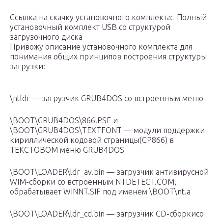
Ссылка на скачку установочного комплекта: Полный
установочный комплект USB со структурой
загрузочного диска
Привожу описание установочного комплекта для
понимания общих принципов построения структуры
загрузки:
\ntldr — загрузчик GRUB4DOS со встроенным меню
\BOOT\GRUB4DOS\866.PSF и
\BOOT\GRUB4DOS\TEXTFONT — модули поддержки
кириллической кодовой страницы(CP866) в
ТЕКСТОВОМ меню GRUB4DOS
\BOOT\LOADER\ldr_av.bin — загрузчик антивирусной
WIM-сборки со встроенным NTDETECT.COM,
обрабатывает WINNT.SIF под именем \BOOT\nt.a
\BOOT\LOADER\ldr_cd.bin — загрузчик CD-сборкисо