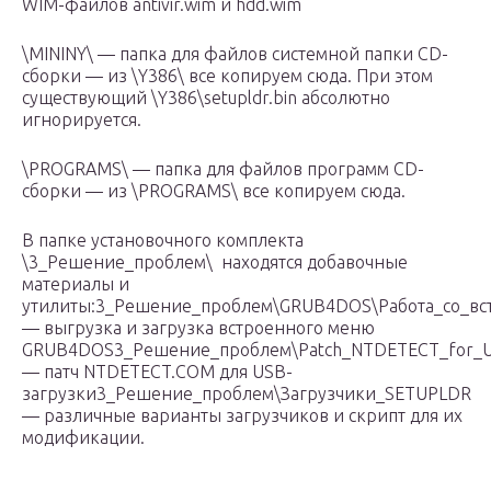
WIM-файлов antivir.wim и hdd.wim
\MININY\ — папка для файлов системной папки CD-
сборки — из \Y386\ все копируем сюда. При этом
существующий \Y386\setupldr.bin абсолютно
игнорируется.
\PROGRAMS\ — папка для файлов программ CD-
сборки — из \PROGRAMS\ все копируем сюда.
В папке установочного комплекта
\3_Решение_проблем\ находятся добавочные
материалы и
утилиты:3_Решение_проблем\GRUB4DOS\Работа_со_в
— выгрузка и загрузка встроенного меню
GRUB4DOS3_Решение_проблем\Patch_NTDETECT_for_
— патч NTDETECT.COM для USB-
загрузки3_Решение_проблем\Загрузчики_SETUPLDR
— различные варианты загрузчиков и скрипт для их
модификации.