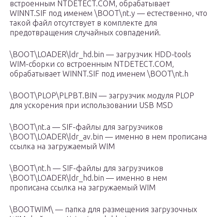
встроенным NTDETECT.COM, обрабатывает
WINNT.SIF под именем \BOOT\nt.y — естественно, что
такой файл отсутствует в комплекте для
предотвращения случайных совпадений.
\BOOT\LOADER\ldr_hd.bin — загрузчик HDD-tools
WIM-сборки со встроенным NTDETECT.COM,
обрабатывает WINNT.SIF под именем \BOOT\nt.h
\BOOT\PLOP\PLPBT.BIN — загрузчик модуля PLOP
для ускорения при использовании USB MSD
\BOOT\nt.a — SIF-файлы для загрузчиков
\BOOT\LOADER\ldr_av.bin — именно в нем прописана
ссылка на загружаемый WIM
\BOOT\nt.h — SIF-файлы для загрузчиков
\BOOT\LOADER\ldr_hd.bin — именно в нем
прописана ссылка на загружаемый WIM
\BOOTWIM\ — папка для размещения загрузочных