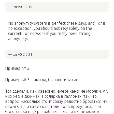
— tor v0.1.2.19
No anonymity system is perfect these days, and Tor is
no exception: you should not rely solely on the
current Tor network if you really need strong
anonymity.
— tor v0.2.0.31
Пример № 2
Пример № 3. Таки да, бывают и такие
Tor сделали, как известно, американские моряки. А у
них хер в дюймах, а солярка в галлонах, так что
вопрос, насколько стоит сразу радостно бросаться им
верить. Да и сами создатели Tor’а предупреждают,
что он пока ещё разрабатывается и вы не можете