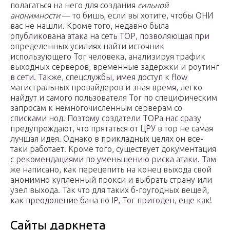
полагаться на него для создания
сильной
анонимности
— то бишь, если вы хотите, чтобы ОНИ
вас не нашли. Кроме того, недавно была
опубликована атака на сеть ТОР, позволяющая при
определенных усилиях найти источник
использующего Tor человека, анализируя трафик
выходных серверов, временные задержки и роутинг
в сети. Также, спецслужбы, имея доступ к flow
магистральных провайдеров и зная время, легко
найдут и самого пользователя Tor по специфическим
запросам к немногочисленным серверам со
списками нод. Поэтому создатели ТОРа нас сразу
предупреждают, что прятаться от ЦРУ в тор не самая
лучшая идея. Однако в прикладных целях он все-
таки работает. Кроме того, существует документация
с рекомендациями по уменьшению риска атаки. Там
же написано, как перецепить на конец выхода свой
анонимно купленный прокси и выбрать страну или
узел выхода. Так что для таких б-гоугодных вещей,
как преодоление бана по IP, Tor пригоден, еще как!
Сайты даркнета