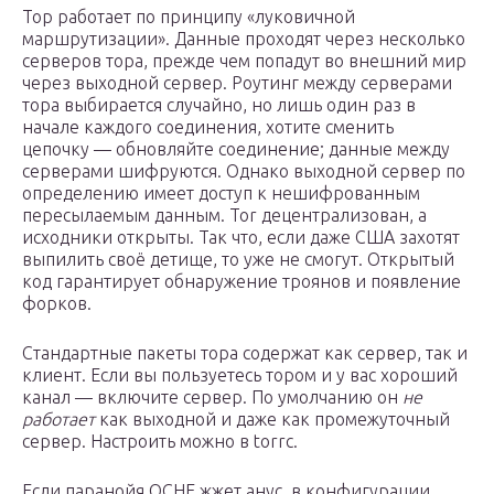
Тор работает по принципу «луковичной
маршрутизации». Данные проходят через несколько
серверов тора, прежде чем попадут во внешний мир
через выходной сервер. Роутинг между серверами
тора выбирается случайно, но лишь один раз в
начале каждого соединения, хотите сменить
цепочку — обновляйте соединение; данные между
серверами шифруются. Однако выходной сервер по
определению имеет доступ к нешифрованным
пересылаемым данным. Tor децентрализован, а
исходники открыты. Так что, если даже США захотят
выпилить своё детище, то уже не смогут. Открытый
код гарантирует обнаружение троянов и появление
форков.
Стандартные пакеты тора содержат как сервер, так и
клиент. Если вы пользуетесь тором и у вас хороший
канал — включите сервер. По умолчанию он
не
работает
как выходной и даже как промежуточный
сервер. Настроить можно в torrc.
Если паранойя OCHE жжет анус, в конфигурации