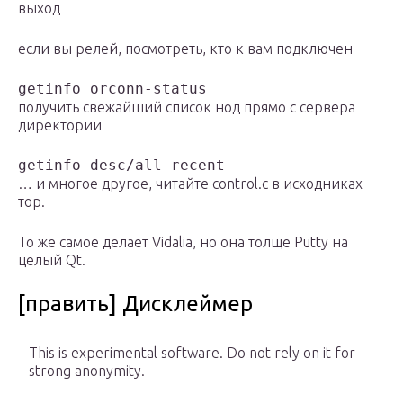
выход
если вы релей, посмотреть, кто к вам подключен
getinfo orconn-status
получить свежайший список нод прямо с сервера
директории
getinfo desc/all-recent
… и многое другое, читайте control.c в исходниках
тор.
То же самое делает Vidalia, но она толще Putty на
целый Qt.
[править] Дисклеймер
This is experimental software. Do not rely on it for
strong anonymity.