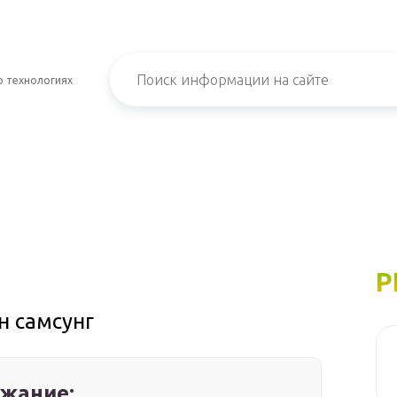
о технологиях
Р
н самсунг
жание: