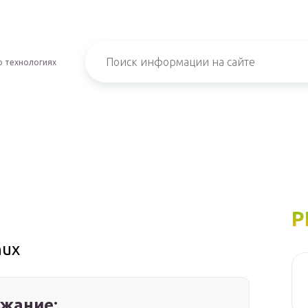
о технологиях
Р
nux
жание: