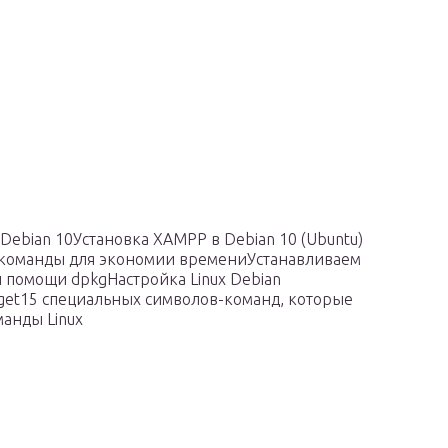
Debian 10Установка XAMPP в Debian 10 (Ubuntu)
h-команды для экономии времениУстанавливаем
ри помощи dpkgНастройка Linux Debian
get15 специальных символов-команд, которые
манды Linux