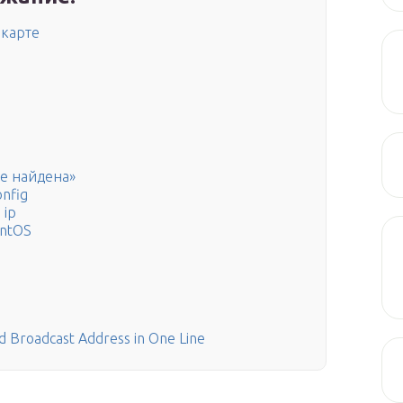
 карте
не найдена»
nfig
 ip
entOS
nd Broadcast Address in One Line