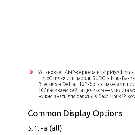
Установка LAMP-сервера и phpMyAdmin в 
LinuxОтключить пароль SUDO в LinuxBas
Brackets в Debian 10Работа с пакетами п
10Скачиваем сайты целиком — утилита w
нужно знать для работы в Bash Linux42 ко
Common Display Options
5.1. -a (all)