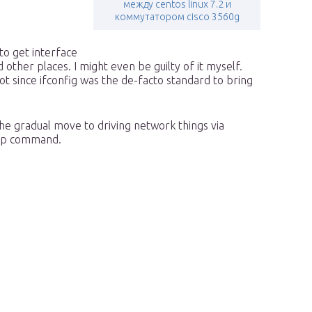
между centos linux 7.2 и
коммутатором cisco 3560g
to get interface
other places. I might even be guilty of it myself.
lot since ifconfig was the de-facto standard to bring
e gradual move to driving network things via
e ip command.