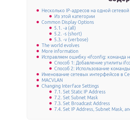
Несколько IP-адресов на одной сетевой
Из этой категории
Common Display Options
5.1. -a (all)
5.2. -s (short)
5.3. -v (verbose)
The world evolves
More information
Исправляем ошибку «ifconfig: команда 
Способ 1: Добавление утилиты ifco
Способ 2: Использование команды
Именование сетевых интерфейсов в C
MACVLAN
Changing Interface Settings
7.1. Set Static IP Address
7.2. Set Subnet Mask
7.3. Set Broadcast Address
7.4. Set IP Address, Subnet Mask, a