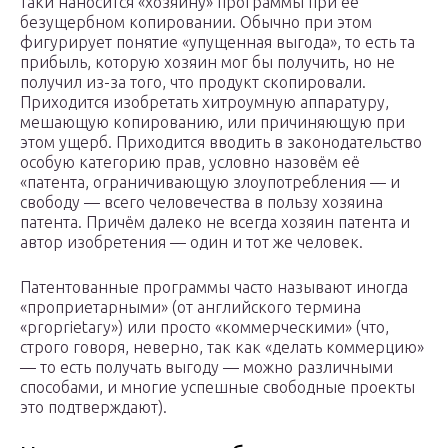
таки наносится «хозяину» программы при её
безущербном копировании. Обычно при этом
фигурирует понятие «упущенная выгода», то есть та
прибыль, которую хозяин мог бы получить, но не
получил из-за того, что продукт скопировали.
Приходится изобретать хитроумную аппаратуру,
мешающую копированию, или причиняющую при
этом ущерб. Приходится вводить в законодательство
особую категорию прав, условно назовём её
«патента, ограничивающую злоупотребления — и
свободу — всего человечества в пользу хозяина
патента. Причём далеко не всегда хозяин патента и
автор изобретения — один и тот же человек.
Патентованные программы часто называют иногда
«проприетарными» (от английского термина
«proprietary») или просто «коммерческими» (что,
строго говоря, неверно, так как «делать коммерцию»
— то есть получать выгоду — можно различными
способами, и многие успешные свободные проекты
это подтверждают).