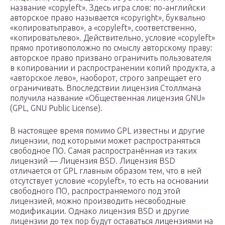
название «copyleft». Здесь игра слов: по-английски
авторское право называется «copyright», буквально
«копироватьправо», а «copyleft», соответственно,
«копироватьлево». Действительно, условие «copyleft»
прямо противоположно по смыслу авторскому праву:
авторское право призвано ограничить пользователя
в копировании и распространении копий продукта, а
«авторское лево», наоборот, строго запрещает его
ограничивать. Впоследствии лицензия Столлмана
получила название «Общественная лицензия GNU»
(GPL, GNU Public License).
В настоящее время помимо GPL известны и другие
лицензии, под которыми может распространяться
свободное ПО. Самая распространённая из таких
лицензий — Лицензия BSD. Лицензия BSD
отличается от GPL главным образом тем, что в ней
отсутствует условие «copyleft», то есть на основании
свободного ПО, распространяемого под этой
лицензией, можно производить несвободные
модификации. Однако лицензия BSD и другие
лицензии до тех пор будут оставаться лицензиями на