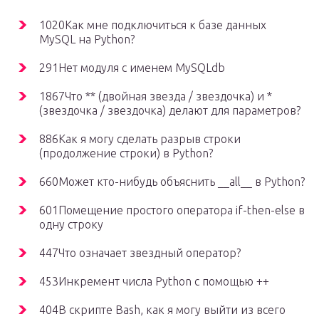
1020Как мне подключиться к базе данных
MySQL на Python?
291Нет модуля с именем MySQLdb
1867Что ** (двойная звезда / звездочка) и *
(звездочка / звездочка) делают для параметров?
886Как я могу сделать разрыв строки
(продолжение строки) в Python?
660Может кто-нибудь объяснить __all__ в Python?
601Помещение простого оператора if-then-else в
одну строку
447Что означает звездный оператор?
453Инкремент числа Python с помощью ++
404В скрипте Bash, как я могу выйти из всего