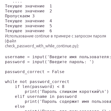
   ....

Текущее значение  1

Текущее значение  2

Пропускаем 3

Текущее значение  4

Текущее значение  5

Использование continue в примере с запросом пароля
(файл
check_password_with_while_continue.py):
username = input('Введите имя пользователя:
password = input('Введите пароль: ')

password_correct = False

while not password_correct

    if len(password) < 8

        print('Пароль слишком короткий\n')

    elif username in password

        print('Пароль содержит имя пользова
    else
