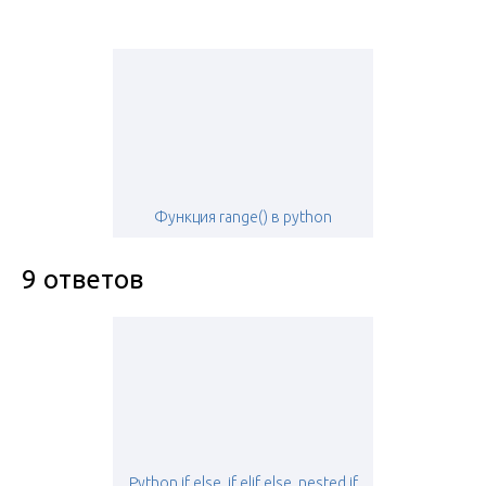
Функция range() в python
9 ответов
Python if else, if elif else, nested if