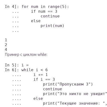
In 4]: for num in range(5):

   ...     if num == 3

   ...         continue

   ...     else

   ...         print(num)

   ...

1

2

Пример с циклом while:
In 5]: i = 

In 6]: while i < 6

   ....     i += 1

   ....     if i == 3

   ....         print("Пропускаем 3")

   ....         continue

   ....         print("Это никто не увидит"
   ....     else

   ....         print("Текущее значение: ",