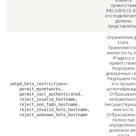
клиента
приветстви
(HELO/EHLO). В
кто подключает
должны
представлять
Ограничения д
этапа .
Применяются
имени хоста, е
IP-адресу и
приветствию 
Разрешаем
доверенные с
Разрешаем те
smtpd_helo_restrictions=

кто прошёл
    permit_mynetworks,

аутентификац
    permit_sasl_authenticated,

Отбрасывае
    reject_invalid_hostname,

неправильно
    reject_non_fqdn_hostname,

(несуществующ
    reject_invalid_helo_hostname,

имя хоста
    reject_unknown_helo_hostname
Отбрасываем 
полностью
определённо
доменное им
хоста