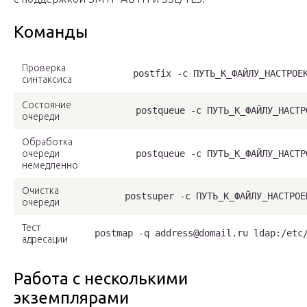
Команды
Проверка
postfix -c ПУТЬ_К_ФАЙЛУ_НАСТРОЕ
синтаксиса
Состояние
postqueue -c ПУТЬ_К_ФАЙЛУ_НАСТР
очереди
Обработка
очереди
postqueue -c ПУТЬ_К_ФАЙЛУ_НАСТР
немедленно
Очистка
postsuper -c ПУТЬ_К_ФАЙЛУ_НАСТРОЕ
очереди
Тест
postmap -q address@domail.ru ldap:/etc
адресации
Работа с несколькими
экземплярами