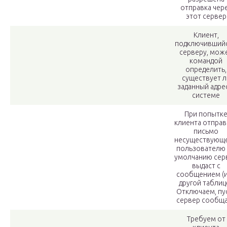
отправка чер
этот сервер
Клиент,
подключившийс
серверу, мож
командой
определить,
существует л
заданный адре
системе
При попытк
клиента отправ
письмо
несуществующ
пользователю
умолчанию сер
выдаст с
сообщением (
другой таблице
Отключаем, пу
сервер сообщ
Требуем от