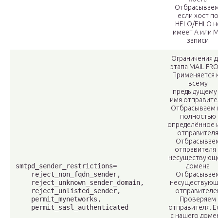
Отбрасываем
если хост п
HELO/EHLO н
имеет А или 
записи
Ограничения д
этапа MAIL FR
Применяется 
всему
предыдущему
имя отправите
Отбрасываем 
полностью
определённое 
отправител
Отбрасывае
отправителя 
несуществующ
smtpd_sender_restrictions=

домена
    reject_non_fqdn_sender,

Отбрасывае
    reject_unknown_sender_domain,

несуществующ
    reject_unlisted_sender,

отправителе
    permit_mynetworks,

Проверяем
    permit_sasl_authenticated
отправителя. Е
с нашего доме