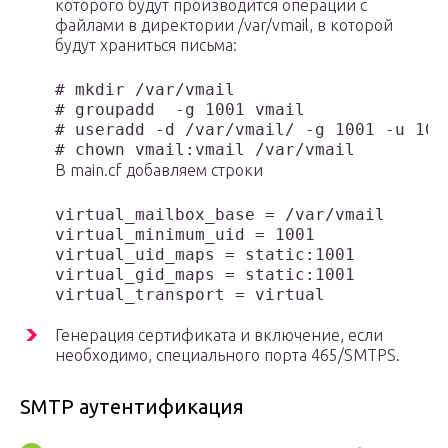
которого будут производится операции с
файлами в директории /var/vmail, в которой
будут храниться письма:
# mkdir /var/vmail

# groupadd  -g 1001 vmail

# useradd -d /var/vmail/ -g 1001 -u 1001
# chown vmail:vmail /var/vmail
В main.cf добавляем строки
virtual_mailbox_base = /var/vmail

virtual_minimum_uid = 1001

virtual_uid_maps = static:1001

virtual_gid_maps = static:1001

virtual_transport = virtual
Генерация сертификата и включение, если
необходимо, специального порта 465/SMTPS.
SMTP аутентификация