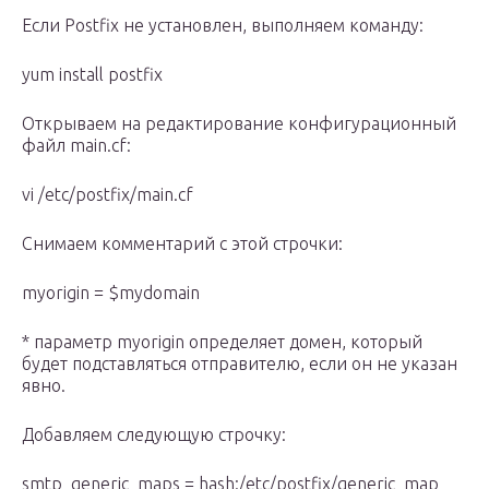
Если Postfix не установлен, выполняем команду:
yum install postfix
Открываем на редактирование конфигурационный
файл main.cf:
vi /etc/postfix/main.cf
Снимаем комментарий с этой строчки:
myorigin = $mydomain
* параметр myorigin определяет домен, который
будет подставляться отправителю, если он не указан
явно.
Добавляем следующую строчку:
smtp_generic_maps = hash:/etc/postfix/generic_map