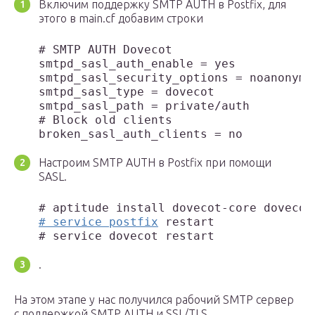
Включим поддержку SMTP AUTH в Postfix, для
этого в main.cf добавим строки
# SMTP AUTH Dovecot

smtpd_sasl_auth_enable = yes

smtpd_sasl_security_options = noanonymou
smtpd_sasl_type = dovecot

smtpd_sasl_path = private/auth

# Block old clients

broken_sasl_auth_clients = no
Настроим SMTP AUTH в Postfix при помощи
SASL.
# aptitude install dovecot-core dovecot
# service postfix
 restart

# service dovecot restart
.
На этом этапе у нас получился рабочий SMTP сервер
с поддержкой SMTP AUTH и SSL/TLS.