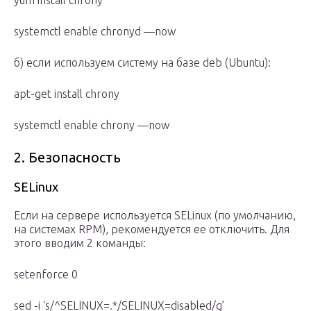
yum install chrony
systemctl enable chronyd —now
б) если используем систему на базе deb (Ubuntu):
apt-get install chrony
systemctl enable chrony —now
2. Безопасность
SELinux
Если на сервере используется SELinux (по умолчанию,
на системах RPM), рекомендуется ее отключить. Для
этого вводим 2 команды:
setenforce 0
sed -i ‘s/^SELINUX=.*/SELINUX=disabled/g’