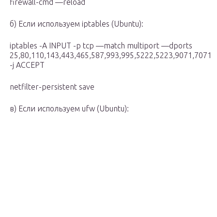
firewall-cmd —reload
б) Если используем iptables (Ubuntu):
iptables -A INPUT -p tcp —match multiport —dports
25,80,110,143,443,465,587,993,995,5222,5223,9071,7071
-j ACCEPT
netfilter-persistent save
в) Если используем ufw (Ubuntu):