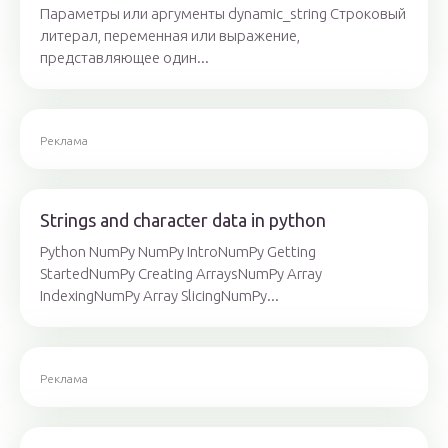
Параметры или аргументы dynamic_string Строковый
литерал, переменная или выражение,
представляющее один...
Реклама
Strings and character data in python
Python NumPy NumPy IntroNumPy Getting
StartedNumPy Creating ArraysNumPy Array
IndexingNumPy Array SlicingNumPy...
Реклама