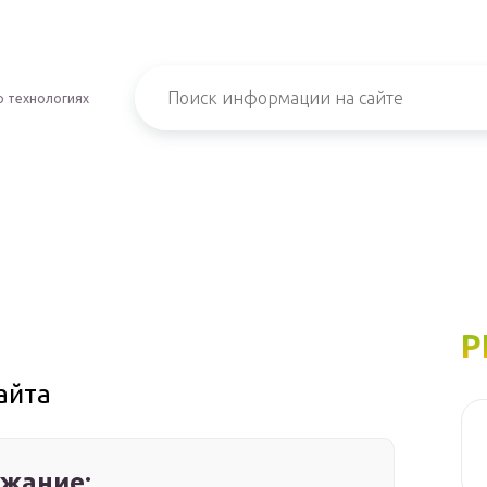
о технологиях
Р
айта
жание: