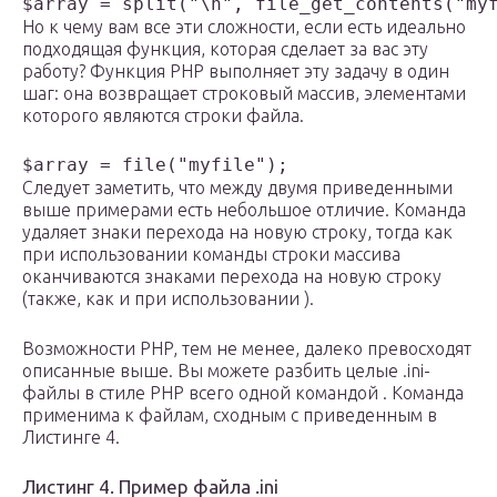
$array = split("\n", file_get_contents("my
Но к чему вам все эти сложности, если есть идеально
подходящая функция, которая сделает за вас эту
работу? Функция PHP выполняет эту задачу в один
шаг: она возвращает строковый массив, элементами
которого являются строки файла.
$array = file("myfile");
Следует заметить, что между двумя приведенными
выше примерами есть небольшое отличие. Команда
удаляет знаки перехода на новую строку, тогда как
при использовании команды строки массива
оканчиваются знаками перехода на новую строку
(также, как и при использовании ).
Возможности PHP, тем не менее, далеко превосходят
описанные выше. Вы можете разбить целые .ini-
файлы в стиле PHP всего одной командой . Команда
применима к файлам, сходным с приведенным в
Листинге 4.
Листинг 4. Пример файла .ini