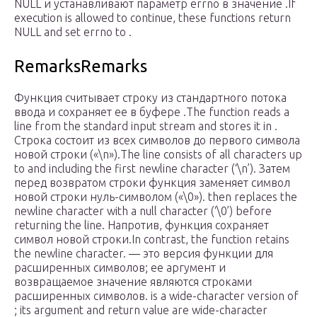
NULL и устанавливают параметр errno в значение .If
execution is allowed to continue, these functions return
NULL and set errno to .
RemarksRemarks
Функция считывает строку из стандартного потока
ввода и сохраняет ее в буфере .The function reads a
line from the standard input stream and stores it in .
Строка состоит из всех символов до первого символа
новой строки («\n»).The line consists of all characters up
to and including the first newline character (‘\n’). Затем
перед возвратом строки функция заменяет символ
новой строки нуль-символом («\0»). then replaces the
newline character with a null character (‘\0’) before
returning the line. Напротив, функция сохраняет
символ новой строки.In contrast, the function retains
the newline character. — это версия функции для
расширенных символов; ее аргумент и
возвращаемое значение являются строками
расширенных символов. is a wide-character version of
; its argument and return value are wide-character