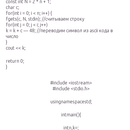
const int N = 2 * n + 1;
char c;
for(int i = 0; i < n; i++) {
fgets(c, N, stdin); //считываем строку
for(int j = 0; j < i; j++)
k = k + c — 48; //переводим символ из ascii кода в
число
}
cout << k;
return 0;
}
#include <iostream>
#include <stdio.h>
usingnamespacestd;
intmain(){
intn,k=;