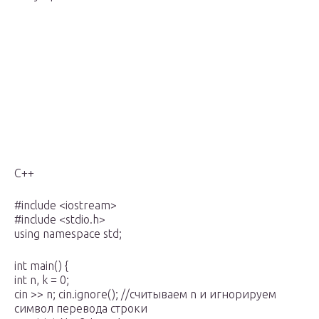
C++
#include <iostream>
#include <stdio.h>
using namespace std;
int main() {
int n, k = 0;
cin >> n; cin.ignore(); //считываем n и игнорируем
символ перевода строки