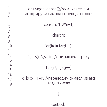
1
2
cin>>n;cin.ignore();//считываем n и
3
игнорируем символ перевода строки
4
5
constintN=2*n+1;
6
7
charcN;
8
9
10
for(inti=;i<n;i++){
11
12
fgets(c,N,stdin);//считываем строку
13
14
for(intj=;j<i;j++)
15
16
k=k+cj<<1-48;//переводим символ из ascii
17
кода в число
18
}
cout<<k;