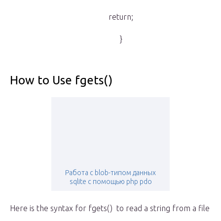
return;
}
How to Use fgets()
Работа с blob-типом данных
sqlite с помощью php pdo
Here is the syntax for fgets() to read a string from a file