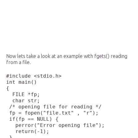
Now lets take a look at an example with fgets() reading
from a file.
#include <stdio.h>

int main()

{

  FILE *fp;

  char str;
 /* opening file for reading */
 fp = fopen("file.txt" , "r");
 if(fp == NULL) {

   perror("Error opening file");

   return(-1);

 }