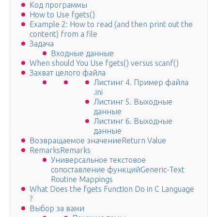
Код программы
How to Use fgets()
Example 2: How to read (and then print out the
content) from a file
Задача
Входные данные
When should You Use fgets() versus scanf()
Захват целого файла
Листинг 4. Пример файла
.ini
Листинг 5. Выходные
данные
Листинг 6. Выходные
данные
Возвращаемое значениеReturn Value
RemarksRemarks
Универсальное текстовое
сопоставление функцийGeneric-Text
Routine Mappings
What Does the fgets Function Do in C Language
?
Выбор за вами