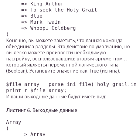
     => King Arthur

     => To seek the Holy Grail

     => Blue

     => Mark Twain

     => Whoopi Goldberg

)
Конечно, вы можете заметить, что данная команда
объединила разделы. Это действие по умолчанию, но
вы легко можете произвести необходимую
настройку, воспользовавшись вторым аргументом : ,
который является переменной логического типа
(Boolean). Установите значение как True (истина).
$file_array = parse_ini_file("holy_grail.in
print_r $file_array;
И ваши выходные данные будут иметь вид:
Листинг 6. Выходные данные
Array

(

     => Array
