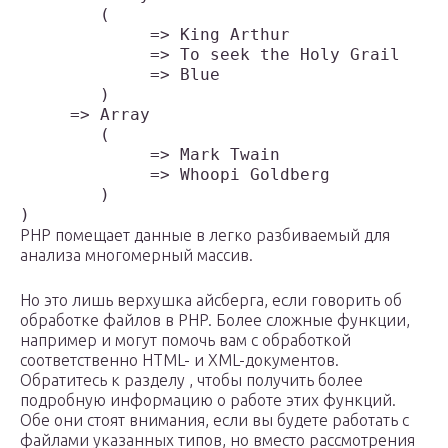
        (

             => King Arthur

             => To seek the Holy Grail

             => Blue

        )

     => Array

        (

             => Mark Twain

             => Whoopi Goldberg

        )

)
PHP помещает данные в легко разбиваемый для
анализа многомерный массив.
Но это лишь верхушка айсберга, если говорить об
обработке файлов в PHP. Более сложные функции,
например и могут помочь вам с обработкой
соответственно HTML- и XML-документов.
Обратитесь к разделу , чтобы получить более
подробную информацию о работе этих функций.
Обе они стоят внимания, если вы будете работать с
файлами указанных типов, но вместо рассмотрения