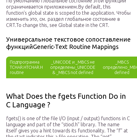
По умолчанию глобальное состояние этой функции
ограничивается приложением.By default, this
function’s global state is scoped to the application. Чтобы
изменить это, см. раздел глобальное состояние в
CRT.To change this, see Global state in the CRT.
Универсальное текстовое сопоставление
функцийGeneric-Text Routine Mappings
Подпрограмма
_UNICODE и _MBCS не
_MBCS
TCHAR.HTCHAR.H
определены_UNICODE
определено_MB
routine
& _MBCS not defined
defined
What Does the fgets Function Do in
C Language ?
fgets() is one of the file I/O (input / output) functions in C
language and part of the “stiod.h” library. The name
itself gives you a hint towards its functionality. The “f” at
the start indicates this a file operation. The “get”