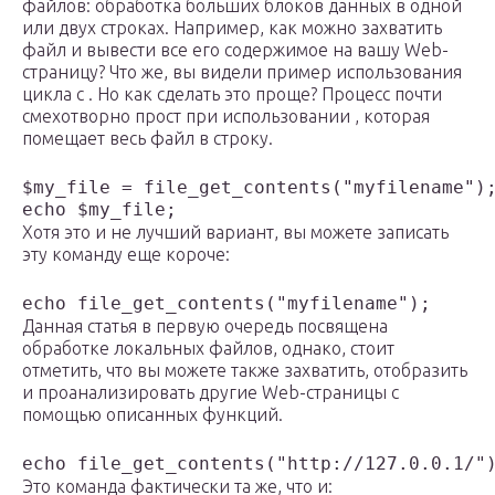
файлов: обработка больших блоков данных в одной
или двух строках. Например, как можно захватить
файл и вывести все его содержимое на вашу Web-
страницу? Что же, вы видели пример использования
цикла с . Но как сделать это проще? Процесс почти
смехотворно прост при использовании , которая
помещает весь файл в строку.
$my_file = file_get_contents("myfilename");
echo $my_file;
Хотя это и не лучший вариант, вы можете записать
эту команду еще короче:
echo file_get_contents("myfilename");
Данная статья в первую очередь посвящена
обработке локальных файлов, однако, стоит
отметить, что вы можете также захватить, отобразить
и проанализировать другие Web-страницы с
помощью описанных функций.
echo file_get_contents("http://127.0.0.1/"
Это команда фактически та же, что и: