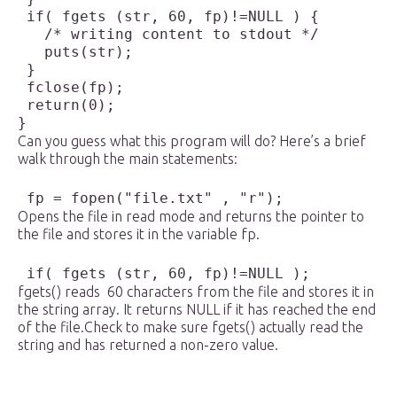
 if( fgets (str, 60, fp)!=NULL ) {

   /* writing content to stdout */

   puts(str);

 }

 fclose(fp);

 return(0);

}
Can you guess what this program will do? Here’s a brief
walk through the main statements:
 fp = fopen("file.txt" , "r");  
Opens the file in read mode and returns the pointer to
the file and stores it in the variable fp.
 if( fgets (str, 60, fp)!=NULL );
fgets() reads 60 characters from the file and stores it in
the string array. It returns NULL if it has reached the end
of the file.Check to make sure fgets() actually read the
string and has returned a non-zero value.