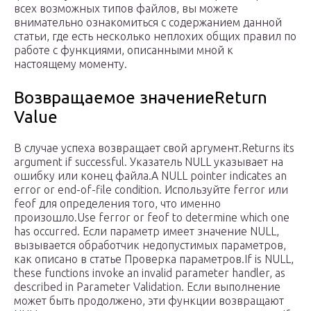
всех возможных типов файлов, вы можете
внимательно ознакомиться с содержанием данной
статьи, где есть несколько неплохих общих правил по
работе с функциями, описанными мной к
настоящему моменту.
Возвращаемое значениеReturn
Value
В случае успеха возвращает свой аргумент.Returns its
argument if successful. Указатель NULL указывает на
ошибку или конец файла.A NULL pointer indicates an
error or end-of-file condition. Используйте ferror или
feof для определения того, что именно
произошло.Use ferror or feof to determine which one
has occurred. Если параметр имеет значение NULL,
вызывается обработчик недопустимых параметров,
как описано в статье Проверка параметров.If is NULL,
these functions invoke an invalid parameter handler, as
described in Parameter Validation. Если выполнение
может быть продолжено, эти функции возвращают