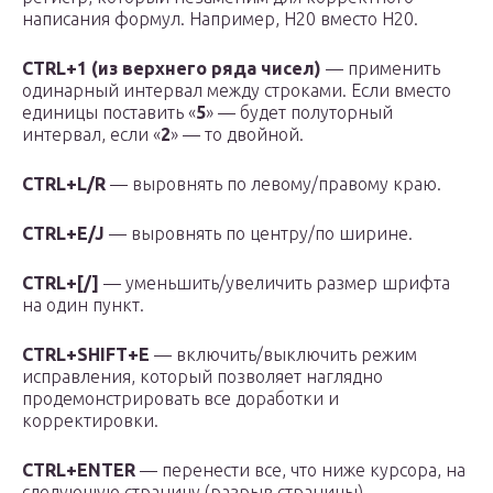
написания формул. Например, H
2
0 вместо H20.
CTRL+1 (из верхнего ряда чисел)
— применить
одинарный интервал между строками. Если вместо
единицы поставить «
5
» — будет полуторный
интервал, если «
2
» — то двойной.
CTRL+L/R
— выровнять по левому/правому краю.
CTRL+E/J
— выровнять по центру/по ширине.
CTRL+[/]
— уменьшить/увеличить размер шрифта
на один пункт.
CTRL+SHIFT+E
— включить/выключить режим
исправления, который позволяет наглядно
продемонстрировать все доработки и
корректировки.
CTRL+ENTER
— перенести все, что ниже курсора, на
следующую страницу (разрыв страницы).