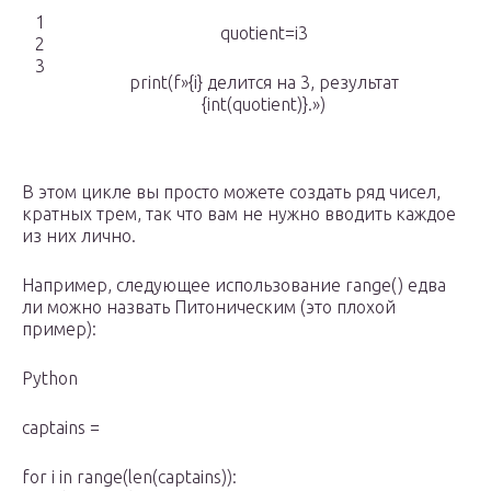
1
quotient=i3
2
3
print(f»{i} делится на 3, результат
{int(quotient)}.»)
В этом цикле вы просто можете создать ряд чисел,
кратных трем, так что вам не нужно вводить каждое
из них лично.
Например, следующее использование range() едва
ли можно назвать Питоническим (это плохой
пример):
Python
captains =
for i in range(len(captains)):