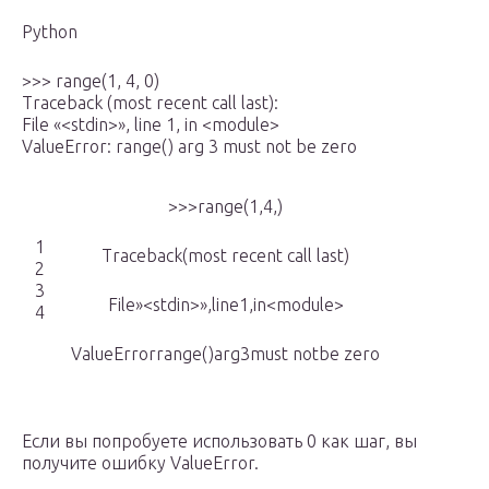
Python
>>> range(1, 4, 0)
Traceback (most recent call last):
File «<stdin>», line 1, in <module>
ValueError: range() arg 3 must not be zero
>>>range(1,4,)
1
Traceback(most recent call last)
2
3
File»<stdin>»,line1,in<module>
4
ValueErrorrange()arg3must notbe zero
Если вы попробуете использовать 0 как шаг, вы
получите ошибку ValueError.