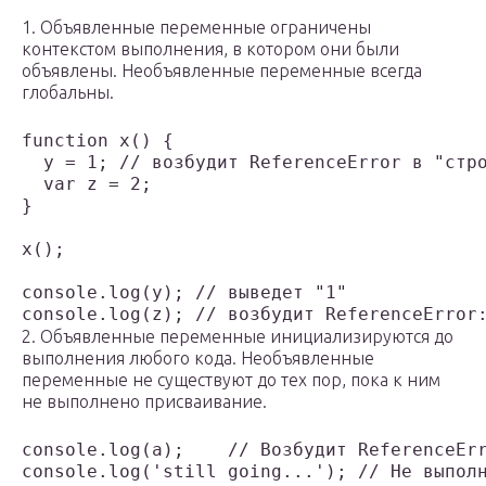
1. Объявленные переменные ограничены
контекстом выполнения, в котором они были
объявлены. Необъявленные переменные всегда
глобальны.
function x() {

  y = 1; // возбудит ReferenceError в "стро
  var z = 2;

}

x();

console.log(y); // выведет "1" 

2. Объявленные переменные инициализируются до
выполнения любого кода. Необъявленные
переменные не существуют до тех пор, пока к ним
не выполнено присваивание.
console.log(a);    // Возбудит ReferenceErr
console.log('still going...'); // Не выпол