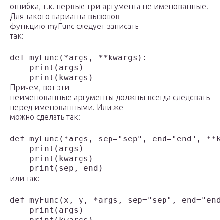
ошибка, т.к. первые три аргумента не именованные.
Для такого варианта вызовов
функцию myFunc следует записать
так:
def myFunc(*args, **kwargs):

    print(args)

    print(kwargs)
Причем, вот эти
неименованные аргументы должны всегда следовать
перед именованными. Или же
можно сделать так:
def myFunc(*args, sep="sep", end="end", **k
    print(args)

    print(kwargs)

    print(sep, end)
или так:
def myFunc(x, y, *args, sep="sep", end="end
    print(args)

    print(kwargs)
