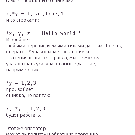
самое работает и со списками:
x,*y = 1,"a",True,4
и со строками:
*x, y, z = "Hello world!"
И вообще с
любыми перечисляемыми типами данных. То есть,
оператор * упаковывает оставшиеся
значения в список. Правда, мы не можем
упаковывать уже упакованные данные,
например, так:
*y = 1,2,3
произойдет
ошибка, но вот так:
x, *y = 1,2,3
будет работать.
Этот же оператор
может выполнять и обратную операцию –