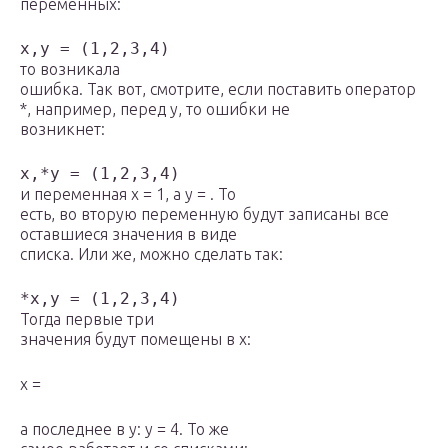
переменных:
x,y = (1,2,3,4)
то возникала
ошибка. Так вот, смотрите, если поставить оператор
*, например, перед y, то ошибки не
возникнет:
x,*y = (1,2,3,4)
и переменная x = 1, а y = . То
есть, во вторую переменную будут записаны все
оставшиеся значения в виде
списка. Или же, можно сделать так:
*x,y = (1,2,3,4)
Тогда первые три
значения будут помещены в x:
x =
а последнее в y: y = 4. То же