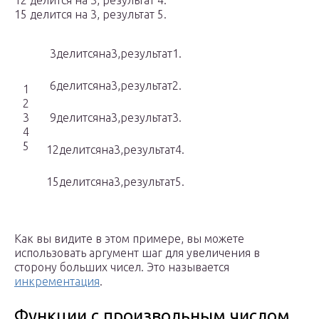
12 делится на 3, результат 4.
15 делится на 3, результат 5.
3делитсяна3,результат1.
6делитсяна3,результат2.
1
2
3
9делитсяна3,результат3.
4
5
12делитсяна3,результат4.
15делитсяна3,результат5.
Как вы видите в этом примере, вы можете
использовать аргумент шаг для увеличения в
сторону больших чисел. Это называется
инкрементация
.
Функции с произвольным числом