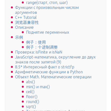
range(старт, стоп, шаг)
Функции с произвольным числом
аргументов
C++ Tutorial
浏览器兼容性
Описание
Поднятие переменных
示例
例子：使用
例子：十进制调整
Проверка: isFinite и isNaN
JavaScript-математика, округление до двух
знаков после запятой (9)
8.5* Интересный факт о strictfp
Арифметические функции в Python
Объект Math. Математические операции
abs()
min() и max()
ceil()
floor()
round()
sqrt()