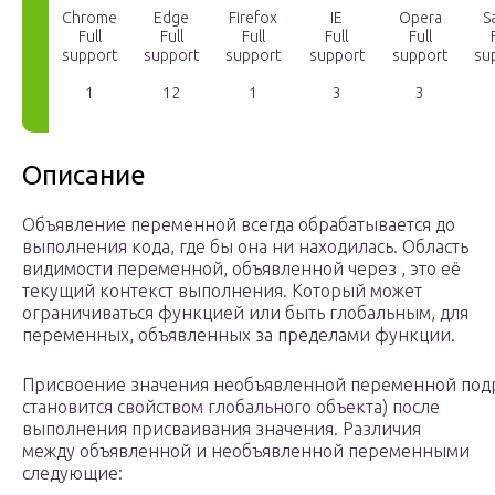
Chrome
Edge
Firefox
IE
Opera
S
Full
Full
Full
Full
Full
support
support
support
support
support
su
1
12
1
3
3
Описание
Объявление переменной всегда обрабатывается до
выполнения кода, где бы она ни находилась. Область
видимости переменной, объявленной через , это её
текущий контекст выполнения. Который может
ограничиваться функцией или быть глобальным, для
переменных, объявленных за пределами функции.
Присвоение значения необъявленной переменной подра
становится свойством глобального объекта) после
выполнения присваивания значения. Различия
между объявленной и необъявленной переменными
следующие: