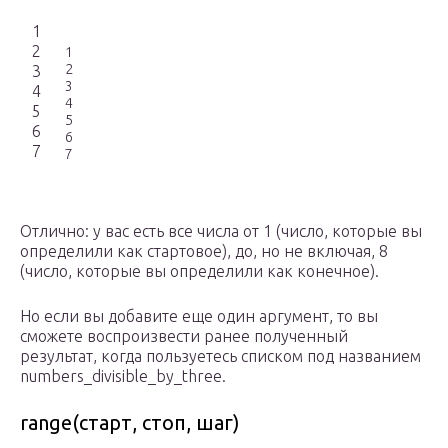
1
2
1
2
3
3
4
4
5
5
6
6
7
7
Отлично: у вас есть все числа от 1 (число, которые вы
определили как стартовое), до, но не включая, 8
(число, которые вы определили как конечное).
Но если вы добавите еще один аргумент, то вы
сможете воспроизвести ранее полученный
результат, когда пользуетесь списком под названием
numbers_divisible_by_three.
range(старт, стоп, шаг)