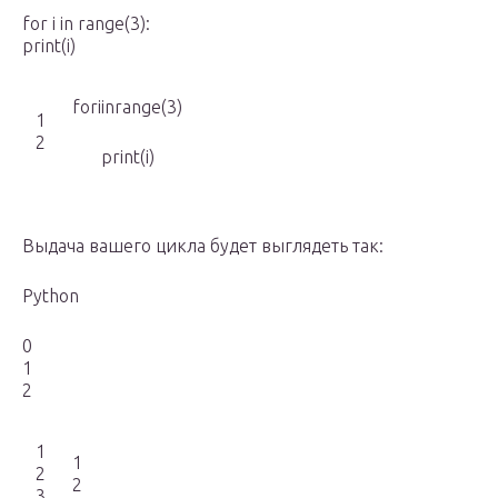
for i in range(3):
print(i)
foriinrange(3)
1
2
print(i)
Выдача вашего цикла будет выглядеть так:
Python
0
1
2
1
1
2
2
3