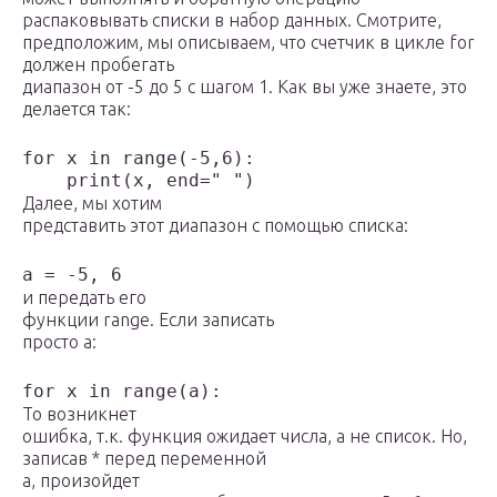
распаковывать списки в набор данных. Смотрите,
предположим, мы описываем, что счетчик в цикле for
должен пробегать
диапазон от -5 до 5 с шагом 1. Как вы уже знаете, это
делается так:
for x in range(-5,6):

    print(x, end=" ")
Далее, мы хотим
представить этот диапазон с помощью списка:
a = -5, 6
и передать его
функции range. Если записать
просто a:
for x in range(a):
То возникнет
ошибка, т.к. функция ожидает числа, а не список. Но,
записав * перед переменной
a, произойдет