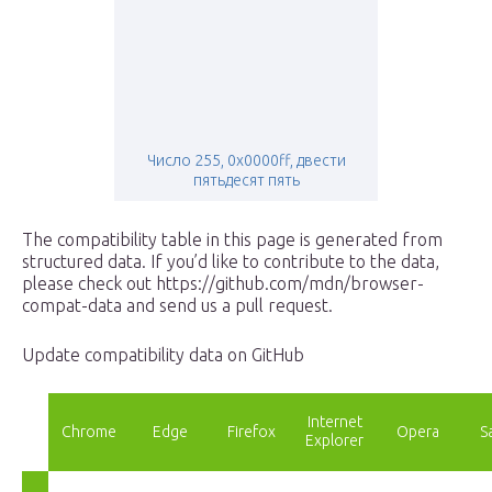
Число 255, 0x0000ff, двести
пятьдесят пять
The compatibility table in this page is generated from
structured data. If you’d like to contribute to the data,
please check out https://github.com/mdn/browser-
compat-data and send us a pull request.
Update compatibility data on GitHub
Internet
Chrome
Edge
Firefox
Opera
S
Explorer