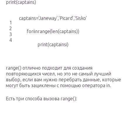
print(captains)
captains=’Janeway’,’Picard’,’Sisko’
1
2
foriinrange(len(captains))
3
4
print(captainsi)
range() отлично подходит для создания
повторяющихся чисел, но это не самый лучший
выбор, если вам нужно перебрать данные, которые
могут быть зациклены с помощью оператора in.
Есть три способа вызова range():