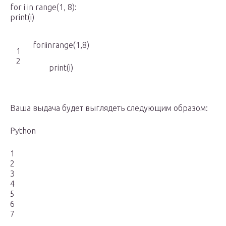
for i in range(1, 8):
print(i)
foriinrange(1,8)
1
2
print(i)
Ваша выдача будет выглядеть следующим образом:
Python
1
2
3
4
5
6
7