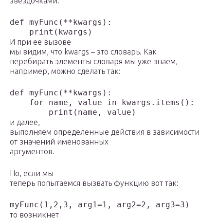
звездочками:
def myFunc(**kwargs):

    print(kwargs)
И при ее вызове
мы видим, что kwargs – это словарь. Как
перебирать элементы словаря мы уже знаем,
например, можно сделать так:
def myFunc(**kwargs):

    for name, value in kwargs.items():

        print(name, value)
и далее,
выполняем определенные действия в зависимости
от значений именованных
аргументов.
Но, если мы
теперь попытаемся вызвать функцию вот так:
myFunc(1,2,3, arg1=1, arg2=2, arg3=3)
то возникнет