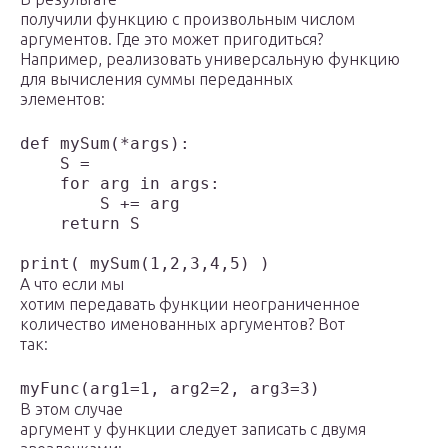
получили функцию с произвольным числом
аргументов. Где это может пригодиться?
Например, реализовать универсальную функцию
для вычисления суммы переданных
элементов:
def mySum(*args):

    S = 

    for arg in args:

        S += arg

    return S

print( mySum(1,2,3,4,5) )
А что если мы
хотим передавать функции неограниченное
количество именованных аргументов? Вот
так:
myFunc(arg1=1, arg2=2, arg3=3)
В этом случае
аргумент у функции следует записать с двумя