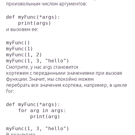
произвольным числом аргументов:
def myFunc(*args):

    print(args)
и вызовем ее:
myFunc()

myFunc(1)

myFunc(1, 2)

myFunc(1, 3, "hello")
Смотрите, у нас args становится
кортежем с переданными значениями при вызове
функции. Значит, мы спокойно можем
перебрать все значения кортежа, например, в цикле
for:
def myFunc(*args):

    for arg in args:

        print(arg)

myFunc(1, 3, "hello")
В результате