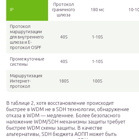
Протокол
IP
граничного
180 мс
10-1
шлюза
Протокол
маршрутизации
для внутреннего
40S
1-10S
шлюза и E-
протокол OSPF
Промежуточные
40S
1-10S
системы
Маршрутизация
Интернет-
180S
100S
протокол
В таблице 2, хотя восстановление происходит
быстрее в WDM не в SDH технологии, обнаружение
отказа в WDM — медленнее. Более безопасного
наложение WDM/SDH механизмы защиты требует
быстрее WDM схемы защиты. В качестве
альтернативы, SDH бюджета АОПП может быть