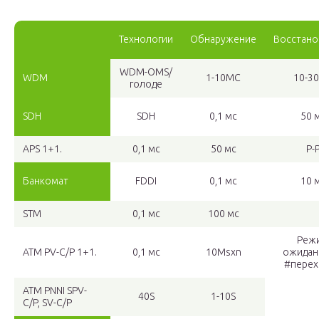
Технологии
Обнаружение
Восстано
WDM-OMS/
WDM
1-10МС
10-30
голоде
SDH
SDH
0,1 мс
50 
APS 1+1.
0,1 мс
50 мс
P-
Банкомат
FDDI
0,1 мс
10 
STM
0,1 мс
100 мс
Реж
ATM PV-C/P 1+1.
0,1 мс
10Msxn
ожидан
#перех
ATM PNNI SPV-
40S
1-10S
C/P, SV-C/P