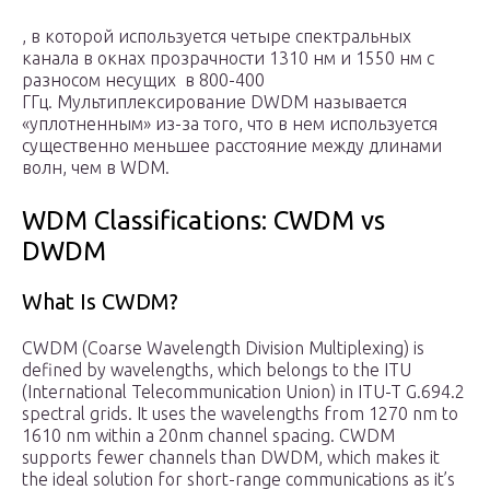
, в которой используется четыре спектральных
канала в окнах прозрачности 1310 нм и 1550 нм с
разносом несущих в 800-400
ГГц. Мультиплексирование DWDM называется
«уплотненным» из-за того, что в нем используется
существенно меньшее расстояние между длинами
волн, чем в WDM.
WDM Classifications: CWDM vs
DWDM
What Is CWDM?
CWDM (Coarse Wavelength Division Multiplexing) is
defined by wavelengths, which belongs to the ITU
(International Telecommunication Union) in ITU-T G.694.2
spectral grids. It uses the wavelengths from 1270 nm to
1610 nm within a 20nm channel spacing. CWDM
supports fewer channels than DWDM, which makes it
the ideal solution for short-range communications as it’s