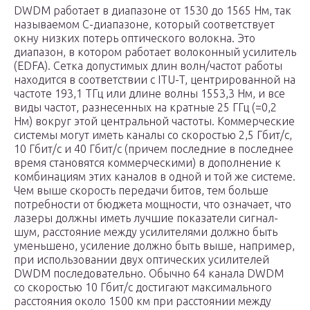
DWDM работает в диапазоне от 1530 до 1565 Нм, так
называемом C-диапазоне, который соответствует
окну низких потерь оптического волокна. Это
диапазон, в котором работает волоконный усилитель
(EDFA). Сетка допустимых длин волн/частот работы
находится в соответствии с ITU-T, центрированной на
частоте 193,1 ТГц или длине волны 1553,3 Нм, и все
виды частот, разнесенных на кратные 25 ГГц (=0,2
Нм) вокруг этой центральной частоты. Коммерческие
системы могут иметь каналы со скоростью 2,5 Гбит/с,
10 Гбит/с и 40 Гбит/с (причем последние в последнее
время становятся коммерческими) в дополнение к
комбинациям этих каналов в одной и той же системе.
Чем выше скорость передачи битов, тем больше
потребности от бюджета мощности, что означает, что
лазеры должны иметь лучшие показатели сигнал-
шум, расстояние между усилителями должно быть
уменьшено, усиление должно быть выше, например,
при использовании двух оптических усилителей
DWDM последовательно. Обычно 64 канала DWDM
со скоростью 10 Гбит/с достигают максимального
расстояния около 1500 км при расстоянии между