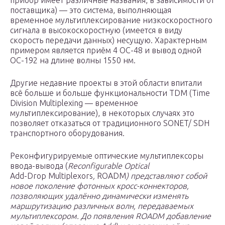
прибор имеет различные названия, в зависимости от
поставщика) — это система, выполняющая
временное мультиплексирование низкоскоростного
сигнала в высокоскоростную (имеется в виду
скорость передачи данных) несущую. Характерным
примером является приём 4 OC-48 и вывод одной
OC-192 на длине волны 1550 нм.
Другие недавние проекты в этой области впитали
всё больше и больше функциональности TDM (Time
Division Multiplexing — временное
мультиплексирование), в некоторых случаях это
позволяет отказаться от традиционного SONET/ SDH
транспортного оборудования.
Реконфигурируемые оптические мультиплексоры
ввода-вывода (
Reconfigurable Optical
Add-Drop Multiplexors
,
ROADM
) представляют собой
новое поколение фотонных кросс-коннекторов,
позволяющих удалённо динамически изменять
маршрутизацию различных волн, передаваемых
мультиплексором. До появления ROADM добавление