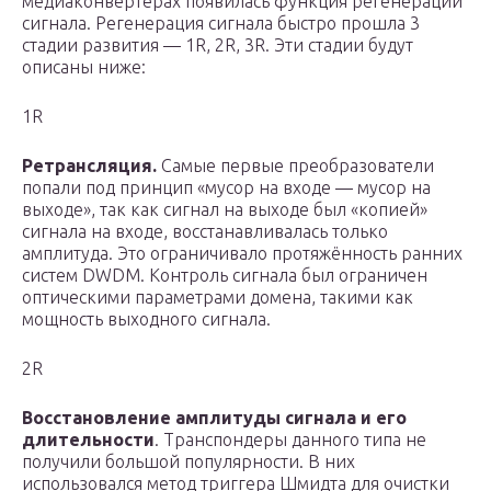
медиаконвертерах появилась функция регенерации
сигнала. Регенерация сигнала быстро прошла 3
стадии развития — 1R, 2R, 3R. Эти стадии будут
описаны ниже:
1R
Ретрансляция.
Самые первые преобразователи
попали под принцип «мусор на входе — мусор на
выходе», так как сигнал на выходе был «копией»
сигнала на входе, восстанавливалась только
амплитуда. Это ограничивало протяжённость ранних
систем DWDM. Контроль сигнала был ограничен
оптическими параметрами домена, такими как
мощность выходного сигнала.
2R
Восстановление амплитуды сигнала и его
длительности
. Транспондеры данного типа не
получили большой популярности. В них
использовался метод триггера Шмидта для очистки