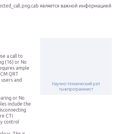
cted_call.png.cab является важной информацией
e a call to
ng (16) or No
requires ample
CUCM QRT
m users and
Научно-технический рэп
тыжпрограммист
earing or No
les include the
isconnecting
ere CTI
y control
lear. This is