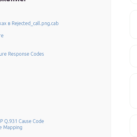
 в Rejected_call.png.cab
re
lure Response Codes
UP Q.931 Cause Code
de Mapping