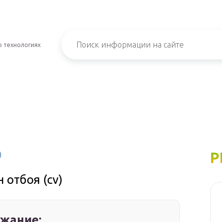
о технологиях
Р
)
 отбоя (cv)
жание: