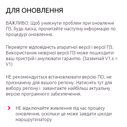
ДЛЯ ОНОВЛЕННЯ
ВАЖЛИВО: Щоб уникнути проблем при оновленні
ПЗ, будь ласка, прочитайте наступну інформацію по
процедурі оновлення.
Перевірте відповідність апаратної версії і версії ПЗ.
Використання невірної версії ПЗ може пошкодити
ваш пристрій і анулювати гарантію. (Зазвичай V1.x =
V1)
НЕ рекомендується встановлювати версію ПО, не
призначену для вашого регіону. Натисніть тут для
вибору регіону і завантажте найбільш актуальну
версію програмного забезпечення.
НЕ відключайте живлення під час процесу
оновлення, оскільки це може завдати шкоди
маршрутизатору