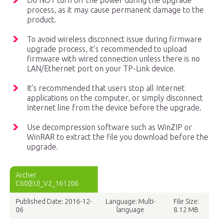
Do NOT turn off the power during the upgrade
process, as it may cause permanent damage to the
product.
To avoid wireless disconnect issue during firmware
upgrade process, it’s recommended to upload
firmware with wired connection unless there is no
LAN/Ethernet port on your TP-Link device.
It’s recommended that users stop all Internet
applications on the computer, or simply disconnect
Internet line from the device before the upgrade.
Use decompression software such as WinZIP or
WinRAR to extract the file you download before the
upgrade.
Archer
C60(EU)_V2_161206
Published Date: 2016-12-
Language: Multi-
File Size:
06
language
8.12 MB