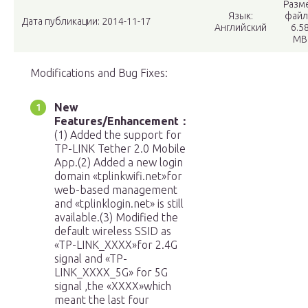
Разм
Язык:
файл
Дата публикации: 2014-11-17
Английский
6.5
MB
Modifications and Bug Fixes:
New
Features/Enhancement：
(1) Added the support for
TP-LINK Tether 2.0 Mobile
App.(2) Added a new login
domain «tplinkwifi.net»for
web-based management
and «tplinklogin.net» is still
available.(3) Modified the
default wireless SSID as
«TP-LINK_XXXX»for 2.4G
signal and «TP-
LINK_XXXX_5G» for 5G
signal ,the «XXXX»which
meant the last four