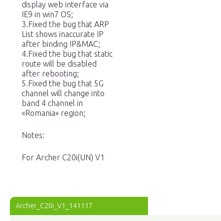
display web interface via
IE9 in win7 OS;
3.Fixed the bug that ARP
List shows inaccurate IP
after binding IP&MAC;
4.Fixed the bug that static
route will be disabled
after rebooting;
5.Fixed the bug that 5G
channel will change into
band 4 channel in
«Romania» region;
Notes:
For Archer C20i(UN) V1
Archer_C20i_V1_141117