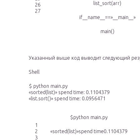
list_sort(arr)
26
27
if__name__==»__main__»
main()
Указанный выше код выводит следующий резу
Shell
$ python main.py
«sorted(list)» spend time: 0.1104379
«list.sort()» spend time: 0.0956471
$python main.py
1
2
«sorted(list)»spend time0.1104379
3