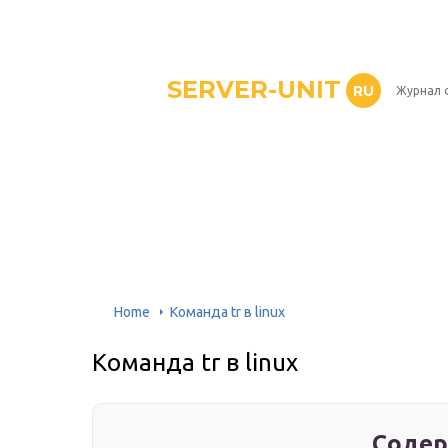
SERVER-UNIT
RU
Журнал 
Home
Команда tr в linux
Команда tr в linux
Содер