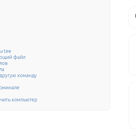
ы tee
ующий файл
йлов
ла
 другую команду
ерминале
чить компьютер