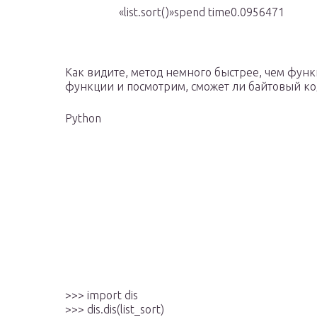
«list.sort()»spend time0.0956471
Как видите, метод немного быстрее, чем функц
функции и посмотрим, сможет ли байтовый код
Python
>>> import dis
>>> dis.dis(list_sort)