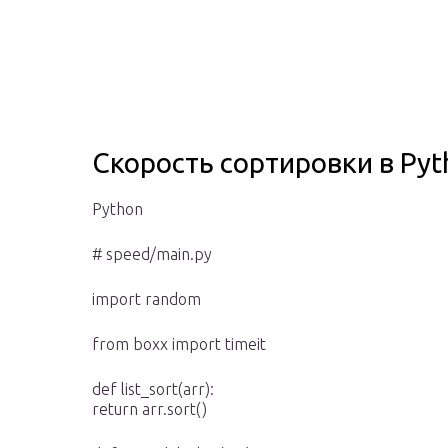
Скорость сортировки в Pyt
Python
# speed/main.py
import random
from boxx import timeit
def list_sort(arr):
return arr.sort()