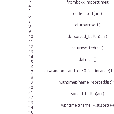
3
fromboxx importtimeit
4
5
deflist_sort(arr)
6
7
returnarr.sort()
8
9
10
defsorted_builtin(arr)
11
12
returnsorted(arr)
13
14
defmain()
15
16
arr=random.randint(,50)forrinrange(1
17
18
19
withtimeit(name=»sorted(list)»
20
21
sorted_builtin(arr)
22
23
withtimeit(name=»list.sort()»)
24
25