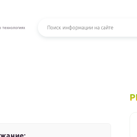
о технологиях
Р
жание: