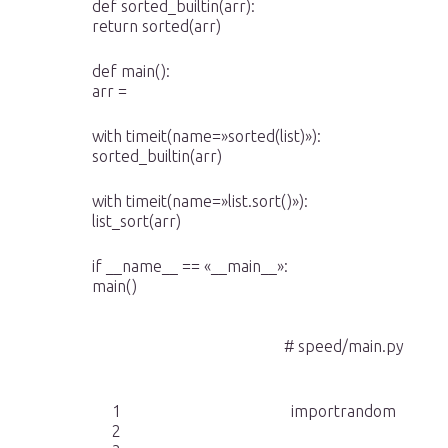
def sorted_builtin(arr):
return sorted(arr)
def main():
arr =
with timeit(name=»sorted(list)»):
sorted_builtin(arr)
with timeit(name=»list.sort()»):
list_sort(arr)
if __name__ == «__main__»:
main()
# speed/main.py
1
importrandom
2