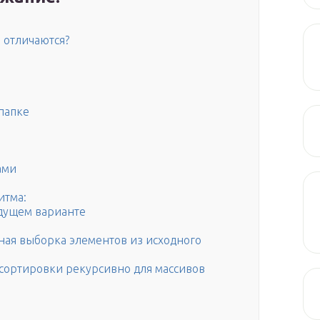
 отличаются?
папке
ами
итма:
ыдущем варианте
ная выборка элементов из исходного
сортировки рекурсивно для массивов