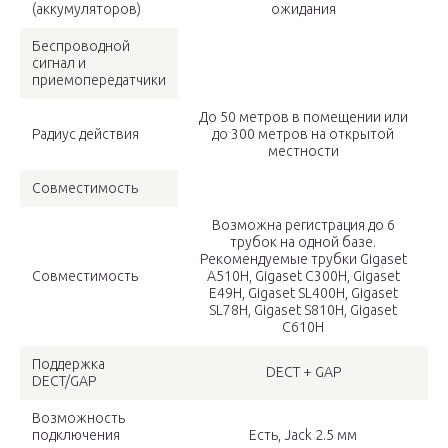
(аккумуляторов)
ожидания
Беспроводной
сигнал и
приемопередатчики
До 50 метров в помещении или
Радиус действия
до 300 метров на открытой
местности
Совместимость
Возможна регистрация до 6
трубок на одной базе.
Рекомендуемые трубки Gigaset
Совместимость
A510H, Gigaset C300H, Gigaset
E49H, Gigaset SL400H, Gigaset
SL78H, Gigaset S810H, Gigaset
C610H
Поддержка
DECT + GAP
DECT/GAP
Возможность
подключения
Есть, Jack 2.5 мм