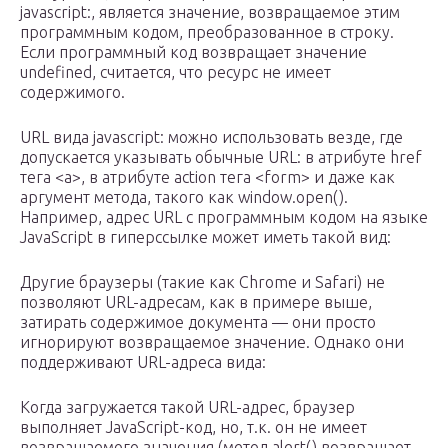
javascript:, является значение, возвращаемое этим
программным кодом, преобразованное в строку.
Если программный код возвращает значение
undefined, считается, что ресурс не имеет
содержимого.
URL вида javascript: можно использовать везде, где
допускается указывать обычные URL: в атрибуте href
тега <a>, в атрибуте action тега <form> и даже как
аргумент метода, такого как window.open().
Например, адрес URL с программным кодом на языке
JavaScript в гиперссылке может иметь такой вид:
Другие браузеры (такие как Chrome и Safari) не
позволяют URL-адресам, как в примере выше,
затирать содержимое документа — они просто
игнорируют возвращаемое значение. Однако они
поддерживают URL-адреса вида:
Когда загружается такой URL-адрес, браузер
выполняет JavaScript-код, но, т.к. он не имеет
возвращаемого значения (метод alert() возвращает