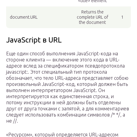
<title> element
Returns the
document.URL
complete URL of
1
the document
JavaScript в URL
Еще один способ выполнения JavaScript-кода на
стороне клиента — включение этого кода в URL-
адресе вслед за спецификатором псевдопротокола
javascript:. Этот специальный тип протокола
обозначает, что тело URL-адреса представляет собою
произвольный JavaScript-код, который должен быть
выполнен интерпретатором JavaScript. Он
интерпретируется как единственная строка, и
потому инструкции в ней должны быть отделены
друг от друга точками с запятой, а для комментариев
следует использовать комбинации символов /* */, а
не //.
«Ресурсом», который определяется URL-адресом