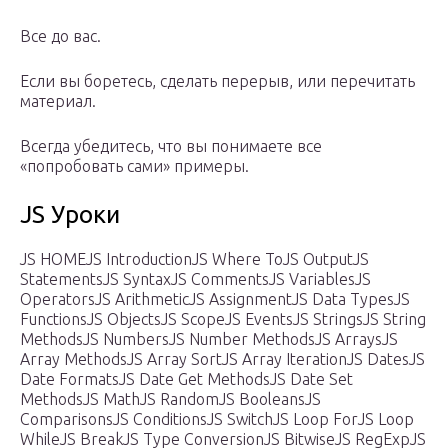
Все до вас.
Если вы боретесь, сделать перерыв, или перечитать
материал.
Всегда убедитесь, что вы понимаете все
«попробовать сами» примеры.
JS Уроки
JS HOMEJS IntroductionJS Where ToJS OutputJS
StatementsJS SyntaxJS CommentsJS VariablesJS
OperatorsJS ArithmeticJS AssignmentJS Data TypesJS
FunctionsJS ObjectsJS ScopeJS EventsJS StringsJS String
MethodsJS NumbersJS Number MethodsJS ArraysJS
Array MethodsJS Array SortJS Array IterationJS DatesJS
Date FormatsJS Date Get MethodsJS Date Set
MethodsJS MathJS RandomJS BooleansJS
ComparisonsJS ConditionsJS SwitchJS Loop ForJS Loop
WhileJS BreakJS Type ConversionJS BitwiseJS RegExpJS