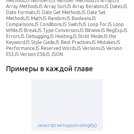
MethodsJS NumbersJS Number MethodsJS ArraysJS
Array MethodsJS Array SortJS Array IterationJS DatesJS
Date FormatsJS Date Get MethodsJS Date Set
MethodsJS MathJS RandomJS BooleansJS
ComparisonsJS ConditionsJS SwitchJS Loop ForJS Loop
WhileJS BreakJS Type ConversionJS BitwiseJS RegExpJS
ErrorsJS DebuggingJS HoistingJS Strict ModeJS this
KeywordJS Style GuideJS Best PracticesJS MistakesJS
PerformanceJS Reserved WordsJS VersionsJS Version
ES5JS Version ES6JS JSON
Примеры в каждой главе
Javascript метод json.stringify()