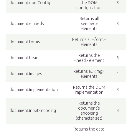
document.domConfig
the DOM
3
configuration
Returns all
document.embeds
<embed>
3
elements
Returns all <form>
document.forms
1
elements
Returns the
document.head
3
<head> element
Returns all <img>
document.images
1
elements
Returns the DOM
document.implementation
3
implementation
Returns the
document’s
document.inputEncoding
3
encoding
(character set)
Returns the date