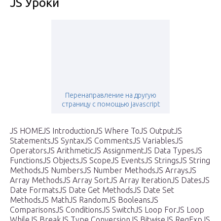
JS Уроки
Перенаправление на другую
страницу с помощью javascript
JS HOMEJS IntroductionJS Where ToJS OutputJS
StatementsJS SyntaxJS CommentsJS VariablesJS
OperatorsJS ArithmeticJS AssignmentJS Data TypesJS
FunctionsJS ObjectsJS ScopeJS EventsJS StringsJS String
MethodsJS NumbersJS Number MethodsJS ArraysJS
Array MethodsJS Array SortJS Array IterationJS DatesJS
Date FormatsJS Date Get MethodsJS Date Set
MethodsJS MathJS RandomJS BooleansJS
ComparisonsJS ConditionsJS SwitchJS Loop ForJS Loop
WhileJS BreakJS Type ConversionJS BitwiseJS RegExpJS