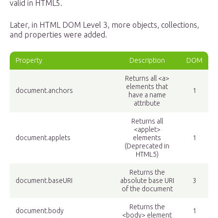
valid in HTML5.
Later, in HTML DOM Level 3, more objects, collections,
and properties were added.
Property
Description
DOM
Returns all <a>
elements that
document.anchors
1
have a name
attribute
Returns all
<applet>
document.applets
elements
1
(Deprecated in
HTML5)
Returns the
document.baseURI
absolute base URI
3
of the document
Returns the
document.body
1
<body> element