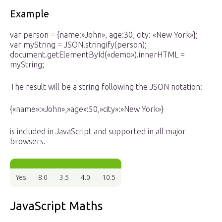
Example
var person = {name:»John», age:30, city: «New York»};
var myString = JSON.stringify(person);
document.getElementById(«demo»).innerHTML =
myString;
The result will be a string following the JSON notation:
{«name»:»John»,»age»:50,»city»:»New York»}
is included in JavaScript and supported in all major
browsers.
Yes
8.0
3.5
4.0
10.5
JavaScript Maths