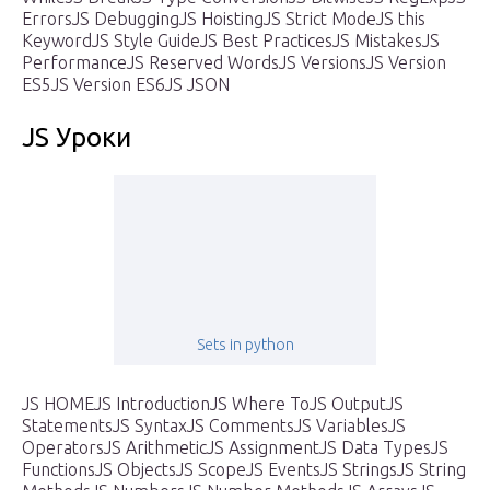
ErrorsJS DebuggingJS HoistingJS Strict ModeJS this
KeywordJS Style GuideJS Best PracticesJS MistakesJS
PerformanceJS Reserved WordsJS VersionsJS Version
ES5JS Version ES6JS JSON
JS Уроки
Sets in python
JS HOMEJS IntroductionJS Where ToJS OutputJS
StatementsJS SyntaxJS CommentsJS VariablesJS
OperatorsJS ArithmeticJS AssignmentJS Data TypesJS
FunctionsJS ObjectsJS ScopeJS EventsJS StringsJS String