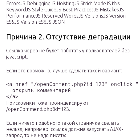
ErrorsJS DebuggingJS HoistingJS Strict ModeJS this
KeywordJS Style GuideJS Best PracticesJS MistakesJS
PerformanceJS Reserved WordsJS VersionsJS Version
ES5JS Version ES6JS JSON
Причина 2. Отсутствие деградации
Ссылка через не будет работать у пользователей без
javascript.
Если это возможно, лучше сделать такой вариант:
<a href="/openComment.php?id=123" onclick="
  открыть комментарий

Поисковики тоже проиндексируют
/openCommend.php?id=123.
Если ничего подобного такой страничке сделать
нельзя, например, ссылка должна запускать AJAX-
запрос, то не надо писать: