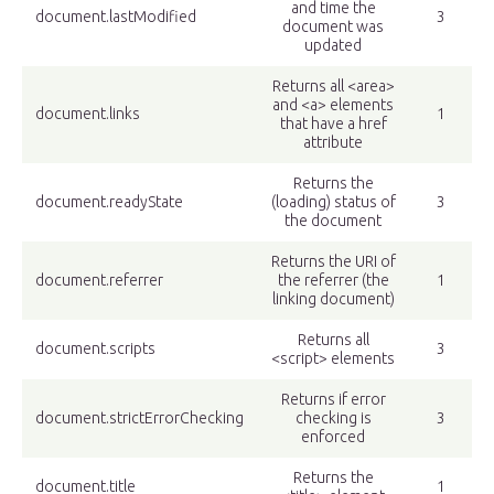
and time the
document.lastModified
3
document was
updated
Returns all <area>
and <a> elements
document.links
1
that have a href
attribute
Returns the
document.readyState
(loading) status of
3
the document
Returns the URI of
document.referrer
the referrer (the
1
linking document)
Returns all
document.scripts
3
<script> elements
Returns if error
document.strictErrorChecking
checking is
3
enforced
Returns the
document.title
1