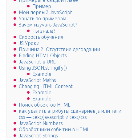
Примеры в каждой главе
Пример
Мой первый JavaScript
Узнать по примерам
Зачем изучать JavaScript?
Ты знала?
Скорость обучения
JS Уроки
Причина 2. Отсутствие деградации
Finding HTML Objects
JavaScript в URL
Using JSON.stringify()
Example
JavaScript Maths
Changing HTML Content
Example
Example
Поиск объектов HTML
как удалить атрибуты сценариев js или теги
css — text/javascript и text/css
JavaScript Numbers
Обработчики событий в HTML
JavaScript Strings