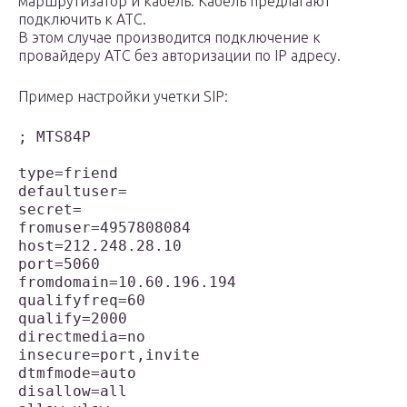
маршрутизатор и кабель. Кабель предлагают
подключить к АТС.
В этом случае производится подключение к
провайдеру АТС без авторизации по IP адресу.
Пример настройки учетки SIP:
; MTS84P

type=friend

defaultuser=

secret=

fromuser=4957808084

host=212.248.28.10

port=5060

fromdomain=10.60.196.194

qualifyfreq=60

qualify=2000

directmedia=no

insecure=port,invite

dtmfmode=auto

disallow=all
