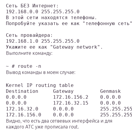
Сеть БЕЗ Интернет:

192.168.0.0 255.255.255.0

В этой сети находятся телефоны. 

Попробуйте указать ее как "телефонную сеть"
Сеть провайдера:

192.168.1.0 255.255.255.0

Укажите ее как "Gateway network".
Выполните команду:
~ # route -n
Вывод команды в моем случае:
Kernel IP routing table

Destination     Gateway         Genmask    
0.0.0.0         172.16.156.2    0.0.0.0    
0.0.0.0         172.16.32.15    0.0.0.0    
172.16.32.0     0.0.0.0         255.255.255
172.16.156.0    0.0.0.0         255.255.25
Видно, что есть два сетвевых интерфейса и для
каждого АТС уже прописала rout.