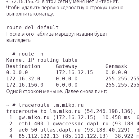
«172.16.156.2», в этой сети у меня нет интернет.
Чтобы удалить первую «деволтную строку» нужно
выполнить команду:
route del default
После этого таблица маршрутизации будет
выглядеть:
~ # route -n

Kernel IP routing table

Destination     Gateway         Genmask    
0.0.0.0         172.16.32.15    0.0.0.0    
172.16.32.0     0.0.0.0         255.255.255
172.16.156.0    0.0.0.0         255.255.255
Одной строкой меньше. Далее снова пинг:
~ # traceroute lm.miko.ru

traceroute to lm.miko.ru (54.246.198.136), 
 1  gw.miko.ru (172.16.32.15)  10.458 ms  6
 2  eth1-400-1-gwaccessdc.dapl.ru (93.188.4
 3  ae0-50-atlas.dapl.ru (93.188.40.229)  3
 4  85.112.122.13 (85.112.122.13)  38.922 m