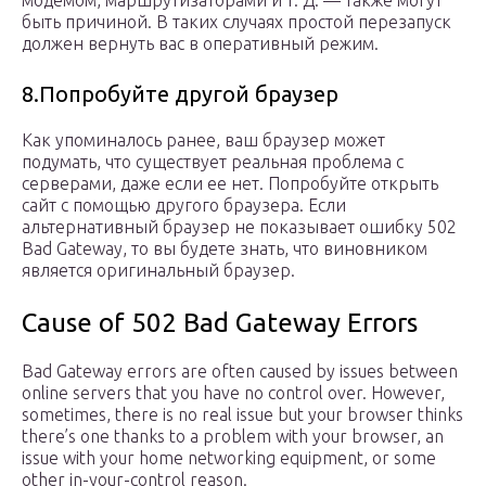
модемом, маршрутизаторами и т. Д. — также могут
быть причиной. В таких случаях простой перезапуск
должен вернуть вас в оперативный режим.
8.Попробуйте другой браузер
Как упоминалось ранее, ваш браузер может
подумать, что существует реальная проблема с
серверами, даже если ее нет. Попробуйте открыть
сайт с помощью другого браузера. Если
альтернативный браузер не показывает ошибку 502
Bad Gateway, то вы будете знать, что виновником
является оригинальный браузер.
Cause of 502 Bad Gateway Errors
Bad Gateway errors are often caused by issues between
online servers that you have no control over. However,
sometimes, there is no real issue but your browser thinks
there’s one thanks to a problem with your browser, an
issue with your home networking equipment, or some
other in-your-control reason.