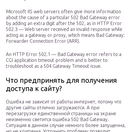
Microsoft IIS web servers often give more information
about the cause of a particular 502 Bad Gateway error
by adding an extra digit after the 502, as in HTTP Error
502.3 — Web server received an invalid response while
acting as a gateway or proxy, which means Bad Gateway:
Forwarder Connection Error (ARR).
An HTTP Error 502.1 — Bad Gateway error refers to a
CGI application timeout problem and is better to
troubleshoot as a 504 Gateway Timeout issue.
Что предпринять для получения
доступа к сайту?
Ошибка не зависит от работы интернет, потому что
другие сайты отлично загружаются. А при
перезагрузке единственной страницы на экране
неизменно светится ошибка 502 Bad Gateway.
Ситуация в данном случае немного более запущенна,
но не критична. Устранить проблему позволит