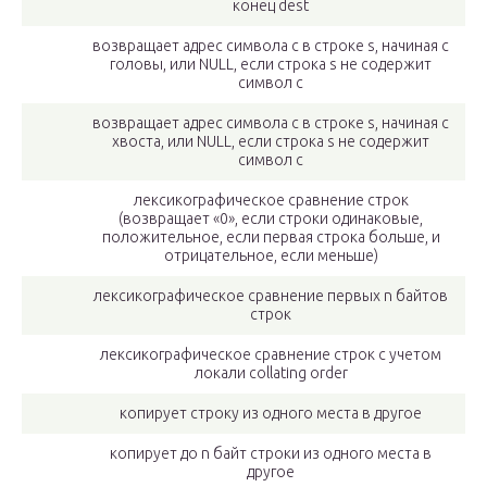
конец dest
возвращает адрес символа c в строке s, начиная с
головы, или NULL, если строка s не содержит
символ c
возвращает адрес символа c в строке s, начиная с
хвоста, или NULL, если строка s не содержит
символ c
лексикографическое сравнение строк
(возвращает «0», если строки одинаковые,
положительное, если первая строка больше, и
отрицательное, если меньше)
лексикографическое сравнение первых n байтов
строк
лексикографическое сравнение строк с учетом
локали collating order
копирует строку из одного места в другое
копирует до n байт строки из одного места в
другое