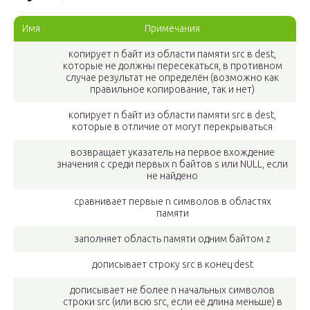
Имя
Примечания
копирует n байт из области памяти src в dest,
которые не должны пересекаться, в противном
случае результат не определён (возможно как
правильное копирование, так и нет)
копирует n байт из области памяти src в dest,
которые в отличие от могут перекрываться
возвращает указатель на первое вхождение
значения c среди первых n байтов s или NULL, если
не найдено
сравнивает первые n символов в областях
памяти
заполняет область памяти одним байтом z
дописывает строку src в конец dest
дописывает не более n начальных символов
строки src (или всю src, если её длина меньше) в