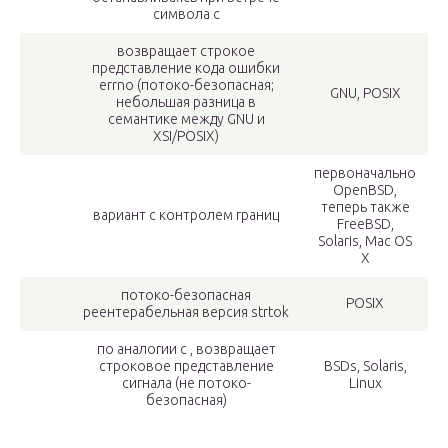
символа c
возвращает строкое
представление кода ошибки
errno (потоко-безопасная;
GNU, POSIX
небольшая разница в
семантике между GNU и
XSI/POSIX)
первоначально
OpenBSD,
теперь также
вариант с контролем границ
FreeBSD,
Solaris, Mac OS
X
потоко-безопасная
POSIX
реентерабельная версия strtok
по аналогии с , возвращает
строковое представление
BSDs, Solaris,
сигнала (не потоко-
Linux
безопасная)