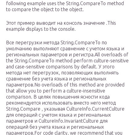
following example uses the String.CompareTo method
to compare the object to the object.
Этот пример выводит на консоль значение .This
example displays to the console.
Все перегрузки метода String.CompareTo по
умолчанию выполняют сравнение с учетом языка и
региональных параметров и регистра.All overloads of
the String.CompareTo method perform culture-sensitive
and case-sensitive comparisons by default. У этого
метода нет перегрузок, позволяющих выполнять
сравнение без учета языка и региональных
параметров.No overloads of this method are provided
that allow you to perform a culture-insensitive
comparison. В целях повышения ясности кода
рекомендуется использовать вместо него метод
String.Compare , указывая CultureInfo.CurrentCulture
для операций с учетом языка и региональных
параметров и CultureInfo.InvariantCulture для
операций без учета языка и региональных
параметров.For code clarity, we recommend that you