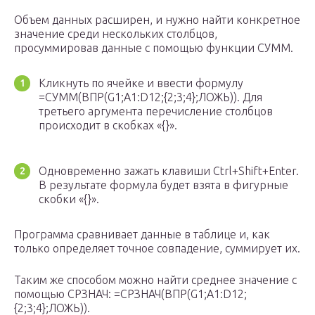
Объем данных расширен, и нужно найти конкретное
значение среди нескольких столбцов,
просуммировав данные с помощью функции СУММ.
Кликнуть по ячейке и ввести формулу
=СУММ(ВПР(G1;A1:D12;{2;3;4};ЛОЖЬ)). Для
третьего аргумента перечисление столбцов
происходит в скобках «{}».
Одновременно зажать клавиши Ctrl+Shift+Enter.
В результате формула будет взята в фигурные
скобки «{}».
Программа сравнивает данные в таблице и, как
только определяет точное совпадение, суммирует их.
Таким же способом можно найти среднее значение с
помощью СРЗНАЧ: =СРЗНАЧ(ВПР(G1;A1:D12;
{2;3;4};ЛОЖЬ)).