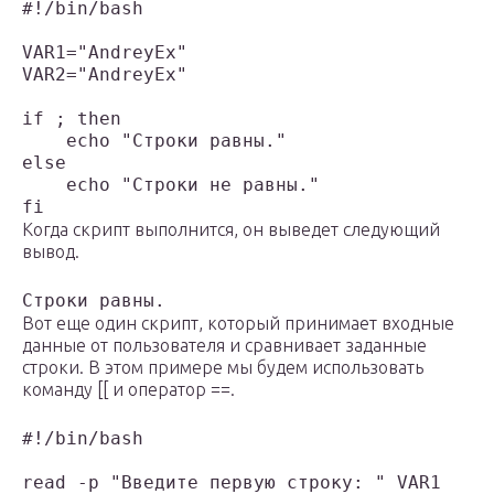
#!/bin/bash

VAR1="AndreyEx"

VAR2="AndreyEx"

if ; then

    echo "Строки равны."

else

    echo "Строки не равны."

fi
Когда скрипт выполнится, он выведет следующий
вывод.
Строки равны.
Вот еще один скрипт, который принимает входные
данные от пользователя и сравнивает заданные
строки. В этом примере мы будем использовать
команду [[ и оператор ==.
#!/bin/bash

read -p "Введите первую строку: " VAR1
