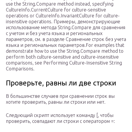
use the String.Compare method instead, specifying
CultureInfo.CurrentCulture for culture-sensitive
operations or CultureInfo.InvariantCulture for culture-
insensitive operations. Примеры, демонстрирующие
использование метода String.Compare для сравнения
с учетом и без учета языка и региональных
параметров, см. в разделе Сравнение строк без учета
языка и региональных параметров.For examples that
demonstrate how to use the String.Compare method to
perform both culture-sensitive and culture-insensitive
comparisons, see Performing Culture-Insensitive String
Comparisons.
Проверьте, равны ли две строки
В большинстве случаев при сравнении строк вы
хотите проверить, равны ли строки или нет.
Следующий скрипт использует команду [, чтобы
проверить, совпадают ли строки с оператором =: