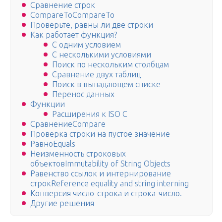
Сравнение строк
CompareToCompareTo
Проверьте, равны ли две строки
Как работает функция?
С одним условием
С несколькими условиями
Поиск по нескольким столбцам
Сравнение двух таблиц
Поиск в выпадающем списке
Перенос данных
Функции
Расширения к ISO C
СравнениеCompare
Проверка строки на пустое значение
РавноEquals
Неизменность строковых
объектовImmutability of String Objects
Равенство ссылок и интернирование
строкReference equality and string interning
Конверсия число-строка и строка-число.
Другие решения