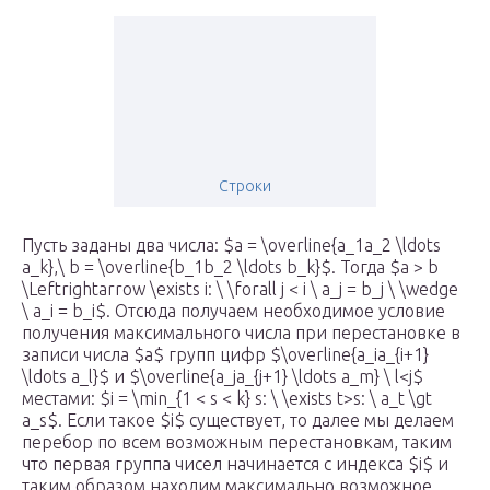
Строки
Пусть заданы два числа: $a = \overline{a_1a_2 \ldots
a_k},\ b = \overline{b_1b_2 \ldots b_k}$. Тогда $a > b
\Leftrightarrow \exists i: \ \forall j < i \ a_j = b_j \ \wedge
\ a_i = b_i$. Отсюда получаем необходимое условие
получения максимального числа при перестановке в
записи числа $a$ групп цифр $\overline{a_ia_{i+1}
\ldots a_l}$ и $\overline{a_ja_{j+1} \ldots a_m} \ l<j$
местами: $i = \min_{1 < s < k} s: \ \exists t>s: \ a_t \gt
a_s$. Если такое $i$ существует, то далее мы делаем
перебор по всем возможным перестановкам, таким
что первая группа чисел начинается с индекса $i$ и
таким образом находим максимально возможное