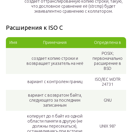
создает оттранслированную копию строки, такую,
что дословное сравнение её (strcmp) будет
эквивалентно сравнению с коллатором.
Расширения к ISO C
Имя
Примечания
Определена в
POSIX;
создает копию строки и
первоначально
возвращает указатель на неё
расширение в
BSD
ISO/IEC WDTR
вариант с контролем границ
24731
вариант с возвратом байта,
следующего за последним
GNU
записанным
копирует до n байт из одной
области памяти в другую (не
должны пересекаться),
UNIX 98?
останавливаясь при встрече