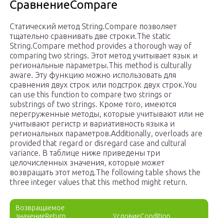
СравнениеCompare
Статический метод String.Compare позволяет
тщательно сравнивать две строки.The static
String.Compare method provides a thorough way of
comparing two strings. Этот метод учитывает язык и
региональные параметры.This method is culturally
aware. Эту функцию можно использовать для
сравнения двух строк или подстрок двух строк.You
can use this function to compare two strings or
substrings of two strings. Кроме того, имеются
перегруженные методы, которые учитывают или не
учитывают регистр и вариативность языка и
региональных параметров.Additionally, overloads are
provided that regard or disregard case and cultural
variance. В таблице ниже приведены три
целочисленных значения, которые может
возвращать этот метод.The following table shows the
three integer values that this method might return.
Возвращаемое
значениеReturn
УсловиеCondition