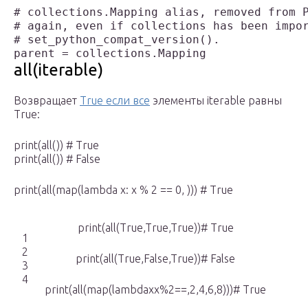
# collections.Mapping alias, removed from P
# again, even if collections has been impor
# set_python_compat_version().

all(iterable)
Возвращает
True если все
элементы iterable равны
True:
print(all()) # True
print(all()) # False
print(all(map(lambda x: x % 2 == 0, ))) # True
print(all(True,True,True))# True
1
2
print(all(True,False,True))# False
3
4
print(all(map(lambdaxx%2==,2,4,6,8)))# True