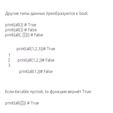
Другие типы данных преобразуются к bool:
print(all()) # True
print(all()) # False
print(all(, []])) # False
print(all(1,2,3))# True
1
2
print(all(1,2,))# False
3
print(all(1,))# False
Если iterable пустой, то функция вернёт True:
print(all([])) # True