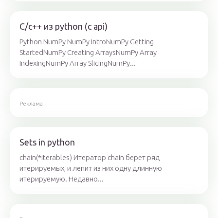
C/c++ из python (c api)
Python NumPy NumPy IntroNumPy Getting
StartedNumPy Creating ArraysNumPy Array
IndexingNumPy Array SlicingNumPy...
Реклама
Sets in python
chain(*iterables) Итератор chain берет ряд
итерируемых, и лепит из них одну длинную
итерируемую. Недавно...