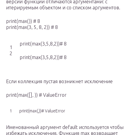
версии функции отличаются аргументами: с
итерируемым объектом и со списком аргументов.
print(max()) # 8
print(max(3, 5, 8, 2)) # 8
print(max(3,5,8,2))# 8
1
2
print(max(3,5,8,2))# 8
Если коллекция пустая возникнет исключение
print(max([], )) # ValueError
1
print(max(,))# ValueError
Именованный аргумент default используется чтобы
избежать исключения. Функция max возвращает