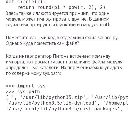
def circle(r):

    return round(pi * pow(r, 2), 2) 
Здесь также иллюстрируется принцип, что один
модуль может импортировать другие. В данном
случае импортируются функции из модуля math.
Поместите данный код в отдельный файл square.py.
Однако куда поместить сам файл?
Когда интерпретатор Питона встречает команду
импорта, то просматривает на наличие файла-модуля
определенные каталоги. Их перечень можно увидеть
по содержимому sys.path:
>>> import sys

>>> sys.path

['', '/usr/lib/python35.zip', '/usr/lib/pyt
'/usr/lib/python3.5/lib-dynload', '/home/pl
'/usr/local/lib/python3.5/dist-packages', 