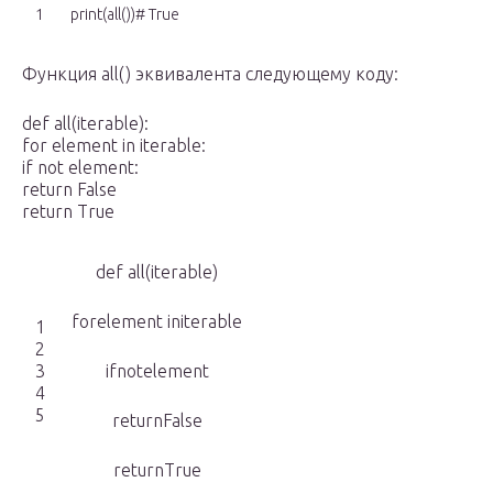
1
print(all())# True
Функция all() эквивалента следующему коду:
def all(iterable):
for element in iterable:
if not element:
return False
return True
def all(iterable)
forelement initerable
1
2
3
ifnotelement
4
5
returnFalse
returnTrue