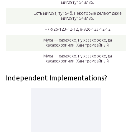
м
иг29ту15
4
ил86
.
Есть
миг29
а,
ту154
б. Некоторые делают даже
миг29ту154ил86
.
+7-926-123-12-12
,
8-926-123-12-12
Му
ха
—
хахахехо
, ну
хааахооохе
, да
хахахехохииии
!
Ха
м трамвайный.
Муха —
хахахехо
, ну
хааахооохе
, да
хахахехохииии
! Хам трамвайный.
Independent Implementations?