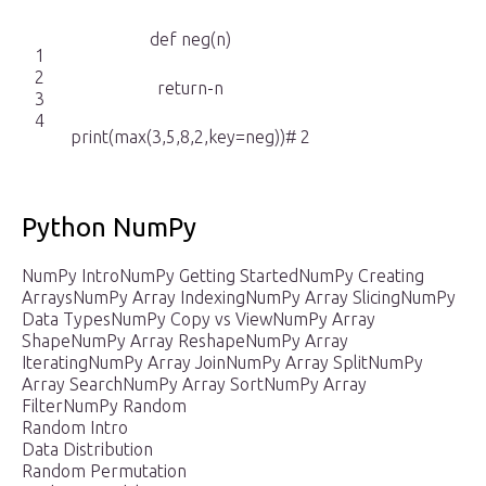
def neg(n)
1
2
return-n
3
4
print(max(3,5,8,2,key=neg))# 2
Python NumPy
NumPy IntroNumPy Getting StartedNumPy Creating
ArraysNumPy Array IndexingNumPy Array SlicingNumPy
Data TypesNumPy Copy vs ViewNumPy Array
ShapeNumPy Array ReshapeNumPy Array
IteratingNumPy Array JoinNumPy Array SplitNumPy
Array SearchNumPy Array SortNumPy Array
FilterNumPy Random
Random Intro
Data Distribution
Random Permutation