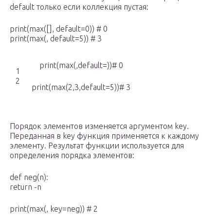
default только если коллекция пустая:
print(max([], default=0)) # 0
print(max(, default=5)) # 3
print(max(,default=))# 0
1
2
print(max(2,3,default=5))# 3
Порядок элементов изменяется аргументом key.
Переданная в key функция применяется к каждому
элементу. Результат функции используется для
определения порядка элементов:
def neg(n):
return -n
print(max(, key=neg)) # 2