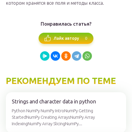
котором хранятся все поля и методы класса.
Понравилась статья?
0
Лайк автору
РЕКОМЕНДУЕМ ПО ТЕМЕ
Strings and character data in python
Python NumPy NumPy IntroNumPy Getting
StartedNumPy Creating ArraysNumPy Array
IndexingNumPy Array SlicingNumPy...