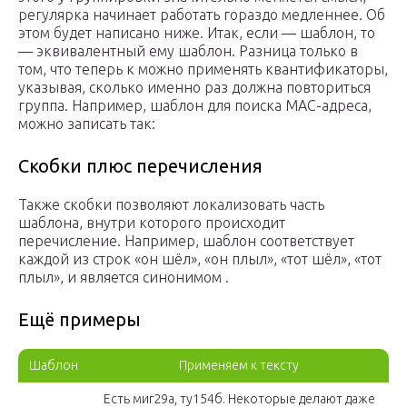
регулярка начинает работать гораздо медленнее. Об
этом будет написано ниже. Итак, если — шаблон, то
— эквивалентный ему шаблон. Разница только в
том, что теперь к можно применять квантификаторы,
указывая, сколько именно раз должна повториться
группа. Например, шаблон для поиска MAC-адреса,
можно записать так:
Скобки плюс перечисления
Также скобки позволяют локализовать часть
шаблона, внутри которого происходит
перечисление. Например, шаблон соответствует
каждой из строк «он шёл», «он плыл», «тот шёл», «тот
плыл», и является синонимом .
Ещё примеры
Шаблон
Применяем к тексту
Есть м
иг29
а,
ту15
4б. Некоторые делают даже