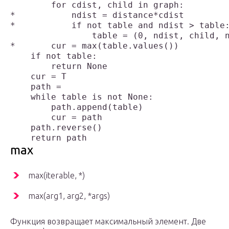
        for cdist, child in graph:         
*           ndist = distance*cdist         
*           if not table and ndist > table:
                table = (0, ndist, child, n
*       cur = max(table.values())          
    if not table:

        return None

    cur = T                                
    path =                                 
    while table is not None:               
        path.append(table)                 
        cur = path                         
    path.reverse()                         
max
max(iterable, *)
max(arg1, arg2, *args)
Функция возвращает максимальный элемент. Две