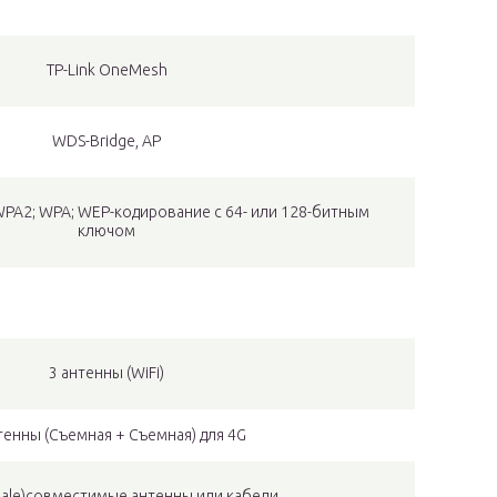
TP-Link OneMesh
WDS-Bridge, AP
WPA2; WPA; WEP-кодирование с 64- или 128-битным
ключом
3 антенны (WiFi)
тенны (Съемная + Съемная) для 4G
male)совместимые антенны или кабели