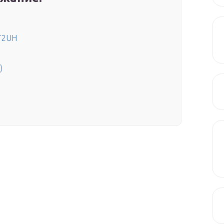
 T2UH
)