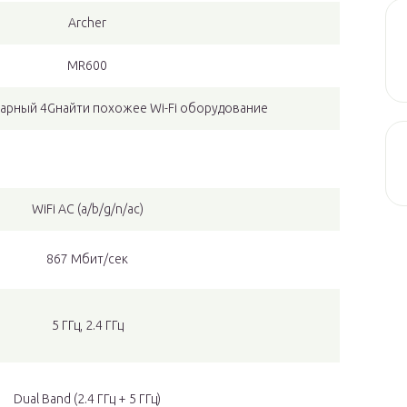
Archer
MR600
нарный 4Gнайти похожее Wi-Fi оборудование
WiFi AC (a/b/g/n/ac)
867 Мбит/сек
5 ГГц, 2.4 ГГц
Dual Band (2.4 ГГц + 5 ГГц)