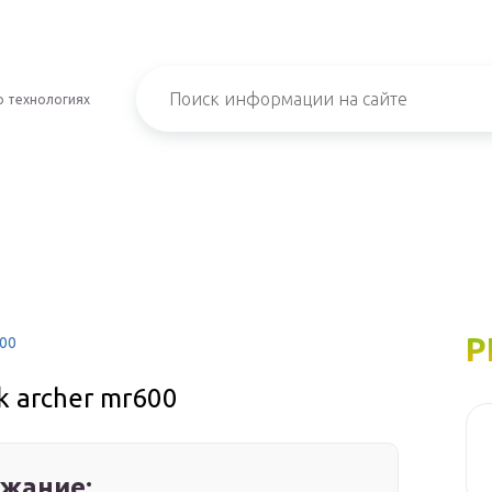
о технологиях
Р
600
k archer mr600
жание: