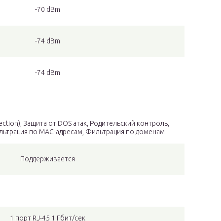
-70 dBm
-74 dBm
-74 dBm
spection), Защита от DOS атак, Родительский контроль,
ильтрация по MAC-адресам, Фильтрация по доменам
Поддерживается
1 порт RJ-45 1 Гбит/сек