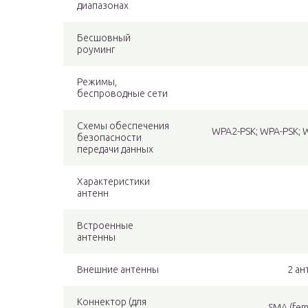
диапазонах
Бесшовный
роуминг
Режимы,
беспроводные сети
Схемы обеспечения
WPA2-PSK; WPA-PSK; 
безопасности
передачи данных
Характеристики
антенн
Встроенные
антенны
Внешние антенны
2 ан
Коннектор (для
SMA (fe