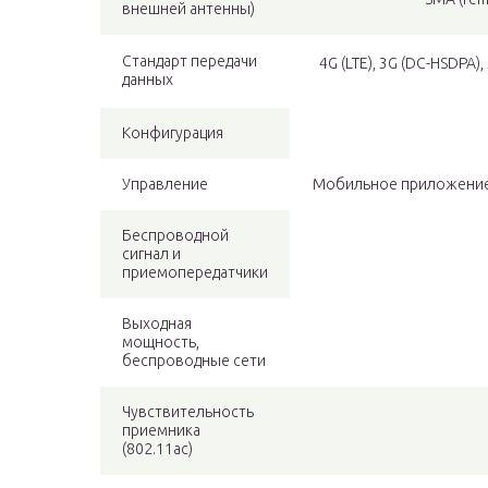
внешней антенны)
Стандарт передачи
4G (LTE), 3G (DC-HSDPA), 
данных
Конфигурация
Управление
Мобильное приложение д
Беспроводной
сигнал и
приемопередатчики
Выходная
мощность,
беспроводные сети
Чувствительность
приемника
(802.11ac)