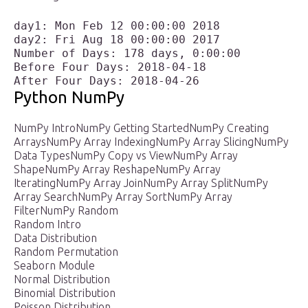
day1: Mon Feb 12 00:00:00 2018

day2: Fri Aug 18 00:00:00 2017

Number of Days: 178 days, 0:00:00

Before Four Days: 2018-04-18

Python NumPy
NumPy IntroNumPy Getting StartedNumPy Creating
ArraysNumPy Array IndexingNumPy Array SlicingNumPy
Data TypesNumPy Copy vs ViewNumPy Array
ShapeNumPy Array ReshapeNumPy Array
IteratingNumPy Array JoinNumPy Array SplitNumPy
Array SearchNumPy Array SortNumPy Array
FilterNumPy Random
Random Intro
Data Distribution
Random Permutation
Seaborn Module
Normal Distribution
Binomial Distribution
Poisson Distribution