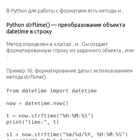
В Python для работы с форматами есть методы и .
Python strftime() — преобразование объекта
datetime в строку
Метод определен в классах , и . Он создает
форматированную строку из заданного объекта , или
.
Пример 16: форматирование даты с использованием
метода strftime().
from datetime import datetime

now = datetime.now()

t = now.strftime("%H:%M:%S")

print("time:", t)

s1 = now.strftime("%m/%d/%Y, %H:%M:%S")
