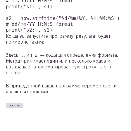
# mm/dd/YY H:M:S format

print("s1:", s1)

s2 = now.strftime("%d/%m/%Y, %H:%M:%S")

# dd/mm/YY H:M:S format

print("s2:", s2)
Когда вы запустите программу, результат будет
примерно таким:
Здесь , , , и т. д. — коды для определения формата.
Метод принимает один или несколько кодов и
возвращает отформатированную строку на его
основе.
В приведенной выше программе переменные , и
являются строками.