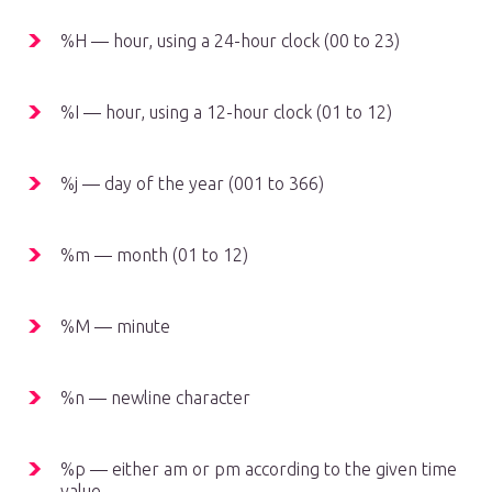
%H — hour, using a 24-hour clock (00 to 23)
%I — hour, using a 12-hour clock (01 to 12)
%j — day of the year (001 to 366)
%m — month (01 to 12)
%M — minute
%n — newline character
%p — either am or pm according to the given time
value