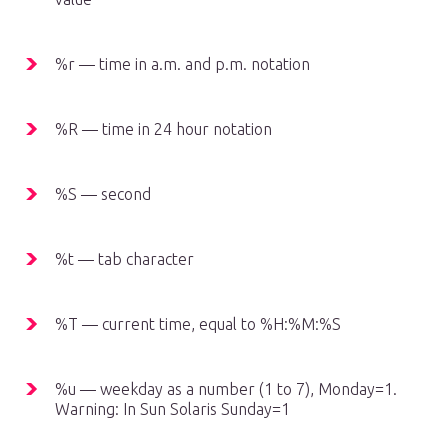
%r — time in a.m. and p.m. notation
%R — time in 24 hour notation
%S — second
%t — tab character
%T — current time, equal to %H:%M:%S
%u — weekday as a number (1 to 7), Monday=1.
Warning: In Sun Solaris Sunday=1