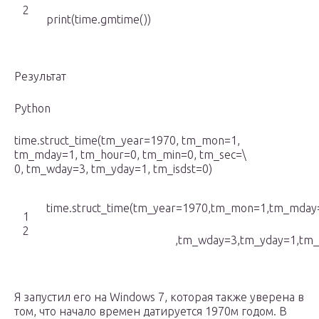
2
print(time.gmtime())
Результат
Python
time.struct_time(tm_year=1970, tm_mon=1,
tm_mday=1, tm_hour=0, tm_min=0, tm_sec=\
0, tm_wday=3, tm_yday=1, tm_isdst=0)
time.struct_time(tm_year=1970,tm_mon=1,tm_mday
1
2
,tm_wday=3,tm_yday=1,tm_i
Я запустил его на Windows 7, которая также уверена в
том, что начало времен датируется 1970м годом. В