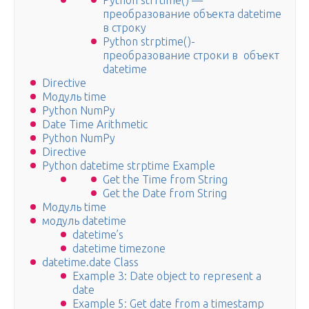
Python strftime() —
преобразование объекта datetime
в строку
Python strptime()-
преобразование строки в объект
datetime
Directive
Модуль time
Python NumPy
Date Time Arithmetic
Python NumPy
Directive
Python datetime strptime Example
Get the Time from String
Get the Date from String
Модуль time
модуль datetime
datetime’s
datetime timezone
datetime.date Class
Example 3: Date object to represent a
date
Example 5: Get date from a timestamp