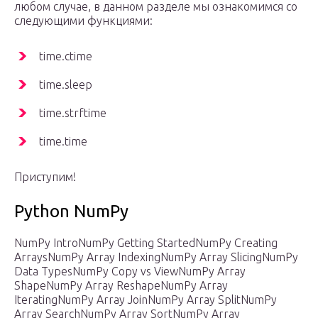
любом случае, в данном разделе мы ознакомимся со
следующими функциями:
time.ctime
time.sleep
time.strftime
time.time
Приступим!
Python NumPy
NumPy IntroNumPy Getting StartedNumPy Creating
ArraysNumPy Array IndexingNumPy Array SlicingNumPy
Data TypesNumPy Copy vs ViewNumPy Array
ShapeNumPy Array ReshapeNumPy Array
IteratingNumPy Array JoinNumPy Array SplitNumPy
Array SearchNumPy Array SortNumPy Array