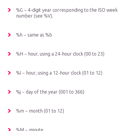
%G − 4-digit year corresponding to the ISO week
number (see %V).
%h − same as %b
%H − hour, using a 24-hour clock (00 to 23)
%I − hour, using a 12-hour clock (01 to 12)
%j − day of the year (001 to 366)
%m − month (01 to 12)
%M − minute