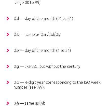
range 00 to 99)
%d — day of the month (01 to 31)
%D — same as %m/%d/%y
%e — day of the month (1 to 31)
%g — like %G, but without the century
%G — 4-digit year corresponding to the ISO week
number (see %V).
%h — same as %b